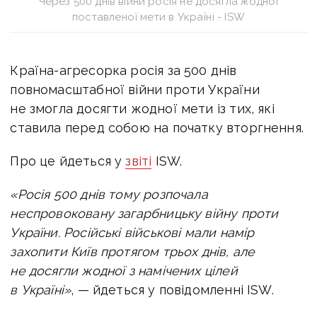
Через 500 днів війни росія не досягла жодної
поставленої мети в Україні - ISW
Країна-агресорка росія за 500 днів
повномасштабної війни проти України
не змогла досягти жодної мети із тих, які
ставила перед собою на початку вторгнення.
Про це йдеться у
звіті
ISW.
«Росія 500 днів тому розпочала
неспровоковану загарбницьку війну проти
України. Російські військові мали намір
захопити Київ протягом трьох днів, але
не досягли жодної з намічених цілей
в Україні»
, — йдеться у повідомленні ISW.