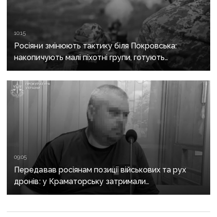
10:15
Росіяни змінюють тактику біля Покровська:
накопичують малі піхотні групи, готують
бронештурми та намагаються перерізати
логістику
09:05
Передавав росіянам позиції військових та рух
дронів: у Краматорську затримали
адміністратора Telegram-каналу