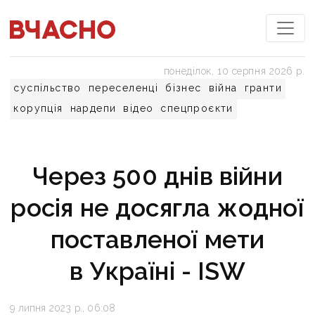
понеділок, 10 серпня 2026 р.
суспільство
переселенці
бізнес
війна
гранти
корупція
нардепи
відео
спецпроєкти
Через 500 днів війни
росія не досягла жодної
поставленої мети
в Україні - ISW
9 липня 2023 р., 06:08