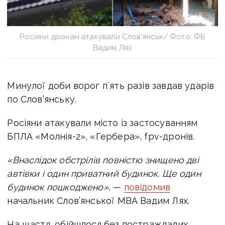
Росіяни дронам атакували Слов'янськ/ Фото: ФБ
Вадим Лях
Минулої доби ворог пʼять разів завдав ударів
по Слов’янську.
Росіяни атакували місто із застосуванням
БПЛА «Молнія-2», «Гербера», fpv-дронів.
«Внаслідок обстрілів повністю знищено дві
автівки і один приватний будинок. Ще один
будинок пошкоджено»,
—
повідомив
начальник Слов’янської МВА Вадим Лях.
На щастя, обійшлося без постраждалих.