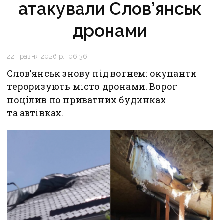
атакували Слов’янськ
дронами
22 травня 2026 р., 06:36
Слов’янськ знову під вогнем: окупанти
тероризують місто дронами. Ворог
поцілив по приватних будинках
та автівках.