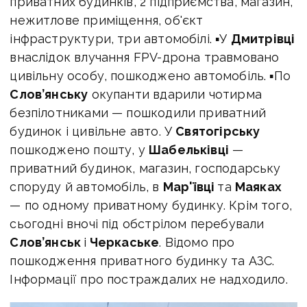
приватних будинків, 2 підприємства, магазин,
нежитлове приміщення, об'єкт
інфраструктури, три автомобілі. ▪У
Дмитрівці
внаслідок влучання FPV-дрона травмовано
цивільну особу, пошкоджено автомобіль. ▪По
Слов’янську
окупанти вдарили чотирма
безпілотниками — пошкодили приватний
будинок і цивільне авто. У
Святогірську
пошкоджено пошту, у
Шабельківці
—
приватний будинок, магазин, господарську
споруду й автомобіль, в
Мар'ївці
та
Маяках
— по одному приватному будинку. Крім того,
сьогодні вночі під обстрілом перебували
Слов’янськ
і
Черкаське
. Відомо про
пошкодження приватного будинку та АЗС.
Інформації про постраждалих не надходило.