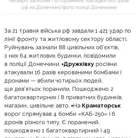
Четверо загиблих і 11 поранених: наслідки обстрілів
рф на Донеччині/фото поліції Донеччини
За 21 травня війська рф завдали 1 421 удар по
лінії фронту та житловому сектору області.
Руйнувань зазнали 88 цивільних об'єктів,
з них 64 житлових будинки, повідомили
в поліції Донеччини. ▪
Дружківку
росіяни
атакували 16 разів керованими бомбами і
дронами — вбили чотирьох людей,
ще дев’ятьох поранили. Пошкоджено 2
багатоквартирних і 8 приватних будинків,
магазин, цивільне авто. ▪На
Краматорськ
ворог спрямував 4 бомби «КАБ-250» і 6
дронів різного типу. Є поранений,
пошкоджено 1 багатоквартирний і 49