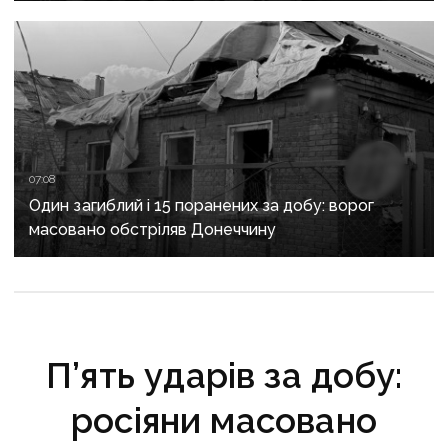
та Слов’янську
07:08
Один загиблий і 15 поранених за добу: ворог
масовано обстріляв Донеччину
П’ять ударів за добу:
росіяни масовано