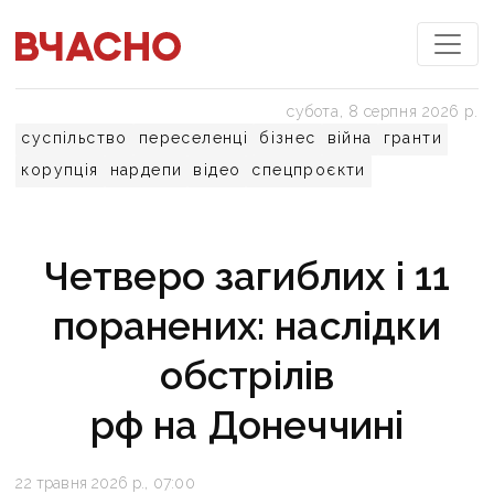
субота, 8 серпня 2026 р.
суспільство
переселенці
бізнес
війна
гранти
корупція
нардепи
відео
спецпроєкти
Четверо загиблих і 11
поранених: наслідки
обстрілів
рф на Донеччині
22 травня 2026 р., 07:00