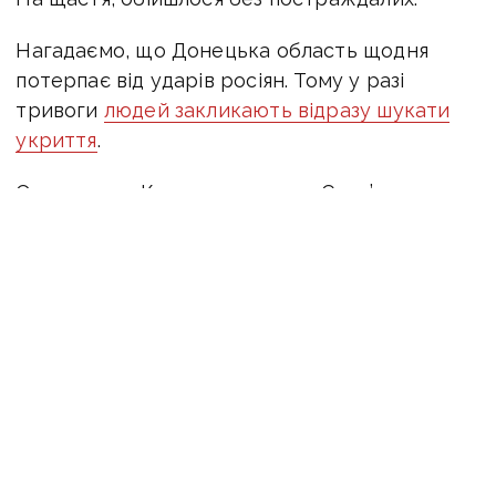
Нагадаємо, що
Донецька область щодня
потерпає від ударів росіян. Тому у разі
тривоги
людей закликають відразу шукати
укриття
.
Окремо для Краматорська та Слов’янська
додатково працює функція «Нестандартна
тривога». У разі наближення повітряних цілей
користувачі отримуватимуть окреме
попередження — це кілька додаткових
хвилин, щоб знайти укриття та зберегти
життя.
ЧИТАЙТЕ ТАКОЖ:
По Краматорську завдали
14 ударів, Дружківку масовано атакують
FPV-дрони — росіяни вбили та поранили