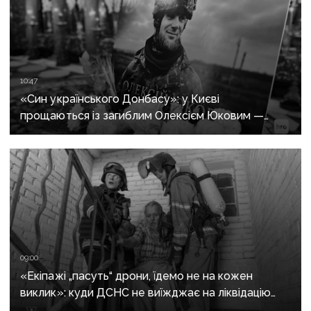
10:47
«Син українського Донбасу»: у Києві
прощаються із загиблим Олексієм Юковим —
пошуковцем загону «Плацдарм»
09:00
«Екіпажі „пасуть“ дрони, їдемо не на кожен
виклик»: куди ДСНС не виїжджає на ліквідацію
надзвичайних ситуацій у Краматорську