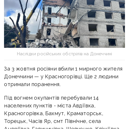
Наслідки російських обстрілів на Донеччині
За 3 жовтня росіяни вбили 1 мирного жителя
Донеччини — у Красногорівці. Ще 2 людини
отримали поранення.
Під вогнем окупантів перебували 14
населених пунктів - міста Авдіївка,
Красногорівка, Бахмут, Краматорськ,
Торецьк, Часів Яр, смт Північне, села
Андріївка, Галицинівка, Шевченко, Кліщіївка,