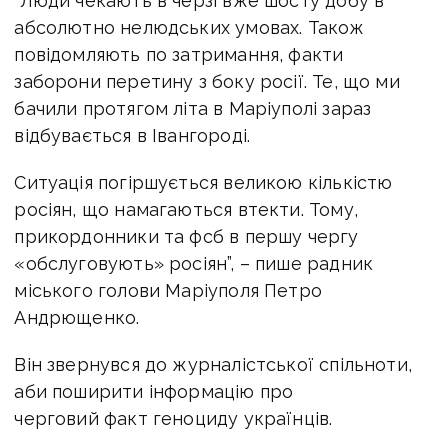
“Люди чекають в черзі вже шосту добу в
абсолютно нелюдських умовах. Також
повідомляють по затримання, факти
заборони перетину з боку росії. Те, що ми
бачили протягом літа в Маріуполі зараз
відбувається в Івангороді.
Ситуація погіршується великою кількістю
росіян, що намагаються втекти. Тому,
прикордонники та фсб в першу чергу
«обслуговують» росіян”, – пише радник
міського голови Маріуполя Петро
Андрющенко.
Він звернувся до журналістської спільноти,
аби поширити інформацію про
черговий факт геноциду українців.