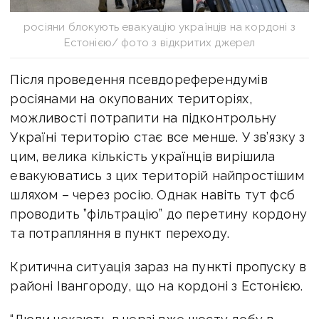
росіяни блокують евакуацію українців на кордоні з
Естонією/ фото з відкритих джерел
Після проведення псевдореферендумів
росіянами на окупованих територіях,
можливості потрапити на підконтрольну
Україні територію стає все менше. У зв’язку з
цим, велика кількість українців вирішила
евакуюватись з цих територій найпростішим
шляхом – через росію. Однак навіть тут фсб
проводить ”фільтрацію” до перетину кордону
та потрапляння в пункт переходу.
Критична ситуація зараз на пункті пропуску в
районі Івангороду, що на кордоні з Естонією.