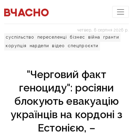
четвер, 6 серпня 2026 р.
суспільство
переселенці
бізнес
війна
гранти
корупція
нардепи
відео
спецпроєкти
"Черговий факт
геноциду": росіяни
блокують евакуацію
українців на кордоні з
Естонією, –