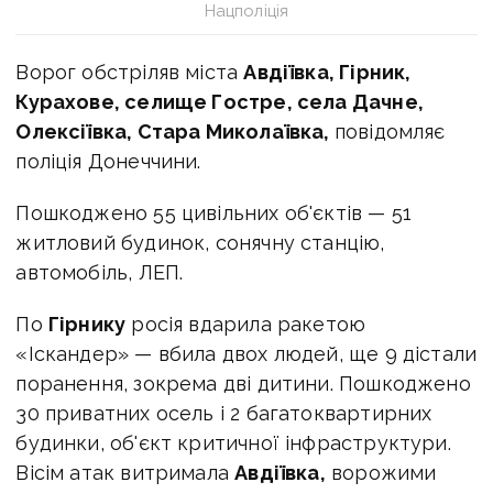
Нацполіція
Ворог обстріляв міста
Авдіївка, Гірник,
Курахове, селище Гостре, села Дачне,
Олексіївка, Стара Миколаївка,
повідомляє
поліція Донеччини.
Пошкоджено 55 цивільних об'єктів — 51
житловий будинок, сонячну станцію,
автомобіль, ЛЕП.
По
Гірнику
росія вдарила ракетою
«Іскандер» — вбила двох людей, ще 9 дістали
поранення, зокрема дві дитини. Пошкоджено
30 приватних осель і 2 багатоквартирних
будинки, об'єкт критичної інфраструктури.
Вісім атак витримала
Авдіївка,
ворожими