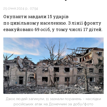
25 січня 2024 р., 07:54
Окупанти завдали 15 ударів
по цивільному населенню. З лінії фронту
евакуйовано 69 осіб, у тому числі 17 дітей.
Двоє людей загинули, 11 зазнали поранень – наслідки
російських атак на Донеччині за добу/фото