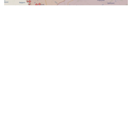
«Завали руками неможливо розбирати,
бо там залізобетонні плити, для розбору
треба підігнати техніку. Коли техніка починає
їхати туди, то починаються обстріли. Місце
обстрілу наближене до лінії бойових дій», —
пояснив Балдін.
16 січня російські окупаційні війська
обстріляли селище Нью-Йорк Донецької
області. Загарбники скинули на населений
пункт дві керовані авіабомби, а також
поцілили ракетою у триповерховий
житловий будинок. Троє цивільних отримали
поранення.