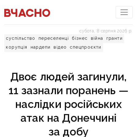
субота, 8 серпня 2026 р.
суспільство
переселенці
бізнес
війна
гранти
корупція
нардепи
відео
спецпроєкти
Двоє людей загинули,
11 зазнали поранень —
наслідки російських
атак на Донеччині
за добу