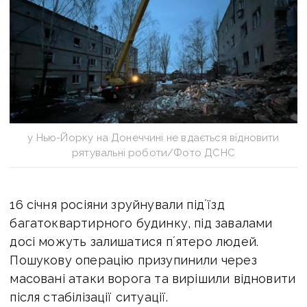
у Нью-Йорку на Донеччині не вдається відновити
рятувальні роботи/Фото ДСНС
16 січня росіяни зруйнували підʼїзд
багатоквартирного будинку, під завалами
досі можуть залишатися пʼятеро людей.
Пошукову операцію призупинили через
масовані атаки ворога та вирішили відновити
після стабілізації ситуації.