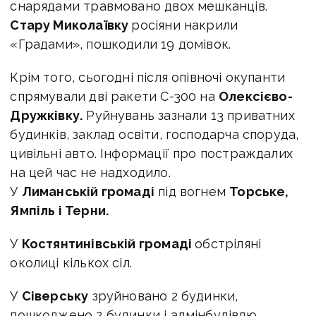
снарядами травмовано двох мешканців.
Стару Миколаївку
росіяни накрили
«Градами», пошкодили 19 домівок.
Крім того, сьогодні після опівночі окупанти
спрямували дві ракети С-300 на
Олексієво-
Дружківку.
Руйнувань зазнали 13 приватних
будинків, заклад освіти, господарча споруда,
цивільні авто. Інформації про постраждалих
на цей час не надходило.
У
Лиманській громаді
під вогнем
Торське,
Ямпіль і Терни.
У
Костянтинівській громаді
обстріляні
околиці кількох сіл.
У
Сіверську
зруйновано 2 будинки,
пошкоджено 2 будинки і адмінбудівлю.