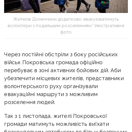
Жителів Донеччини додатково евакуюватимуть
волонтери з подальшим розселенням/ Ілюстративне
фото
Через постійні обстріли з боку російських
військ Покровська громада офіційно
перебуває в зоні активних бойових дій. Аби
убезпечити місцевих жителів, представники
волонтерського руху організували
евакуаційні маршрути з можливим
розселення людей.
Так з 1 листопада, жителі Покровської
громади матимуть можливість виїхати
безкоштовним автобусом до більш безпечних