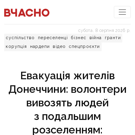
субота, 8 серпня 2026 р.
суспільство
переселенці
бізнес
війна
гранти
корупція
нардепи
відео
спецпроєкти
Евакуація жителів
Донеччини: волонтери
вивозять людей
з подальшим
розселенням: