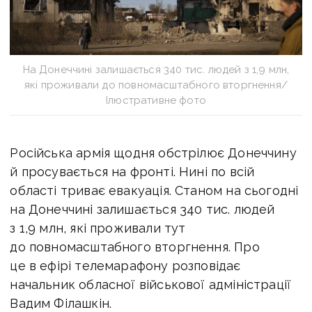
На Донеччині залишається 340 тис. людей з 1,9 млн,
які проживали до повномасштабного вторгнення/
Ілюстративне фото
Російська армія щодня обстрілює Донеччину
й просувається на фронті. Нині по всій
області триває евакуація. Станом на сьогодні
на Донеччині залишається 340 тис. людей
з 1,9 млн, які проживали тут
до повномасштабного вторгнення. Про
це в ефірі телемарафону розповідає
начальник обласної військової адміністрації
Вадим Філашкін.