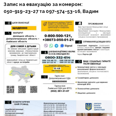
Запис на евакуацію за номером:
050−919−23−27 та 097−574−53−16, Вадим