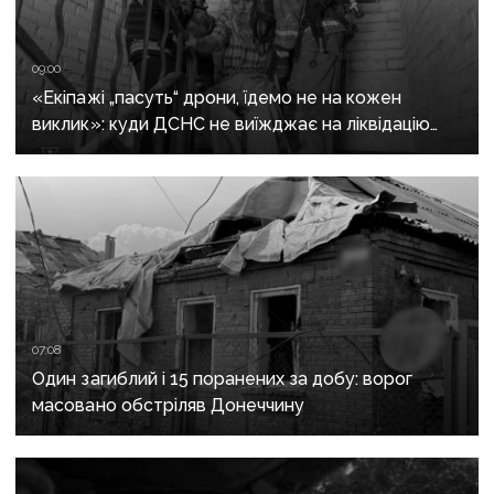
09:00
«Екіпажі „пасуть“ дрони, їдемо не на кожен
виклик»: куди ДСНС не виїжджає на ліквідацію
надзвичайних ситуацій у Краматорську
та Слов’янську
07:08
Один загиблий і 15 поранених за добу: ворог
масовано обстріляв Донеччину