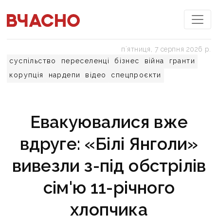
пʼятниця, 7 серпня 2026 р.
суспільство
переселенці
бізнес
війна
гранти
корупція
нардепи
відео
спецпроєкти
Евакуювалися вже
вдруге: «Білі Янголи»
вивезли з-під обстрілів
сім'ю 11-річного
хлопчика