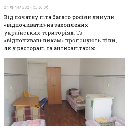
24 липня 2023 р., 10:06
Від початку літа багато росіян линули
«відпочивати» на захоплених
українських територіях. Та
«відпочивальникам» пропонують ціни,
як у ресторані та антисанітарію.