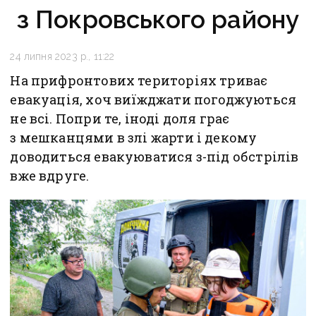
з Покровського району
24 липня 2023 р., 11:22
На прифронтових територіях триває
евакуація, хоч виїжджати погоджуються
не всі. Попри те, іноді доля грає
з мешканцями в злі жарти і декому
доводиться евакуюватися з-під обстрілів
вже вдруге.