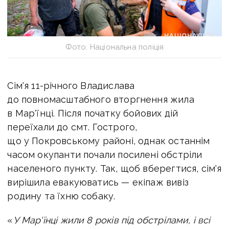
Фото: Національна поліція
Сім'я 11-річного Владислава
до повномасштабного вторгнення жила
в Мар'їнці. Після початку бойових дій
переїхали до смт. Гострого,
що у Покровському районі, однак останнім
часом окупанти почали посилені обстріли
населеного пункту. Так, щоб вберегтися, сім'я
вирішила евакуюватись — екіпаж вивіз
родину та їхню собаку.
«
У Мар'їнці жили 8 років під обстрілами, і всі