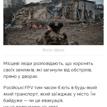
Фото: libkos
Місцеві люди розповідають, що хоронять
своїх земляків, які загинули від обстрілів,
прямо у дворах.
Російські FPV тим часом бʼють в будь-який
який транспорт, який заїжджає у місто. Їм
байдуже — чи це евакуація,
чи це волонтерське авто.