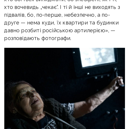
хто вочевидь „чекає“. І ті й інші не виходять з
підвалів, бо, по-перше, небезпечно, а по-
друге — нема куди, їх квартири та будинки
давно розбиті російською артилерією», —
розповідають фотографи.