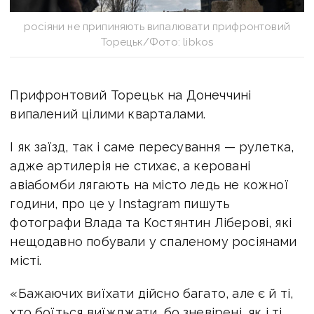
росіяни не припиняють випалювати прифронтовий
Торецьк/Фото: libkos
Прифронтовий Торецьк
на Донеччині
випалений цілими кварталами.
І як заїзд, так і саме пересування — рулетка,
адже артилерія не стихає, а керовані
авіабомби лягають на місто ледь не кожної
години, про це у Instagram пишуть
фотографи Влада та Костянтин Ліберові, які
нещодавно побували у спаленому росіянами
місті.
«Бажаючих виїхати дійсно багато, але є й ті,
хто боїться виїжджати, бо зневірені, як і ті,