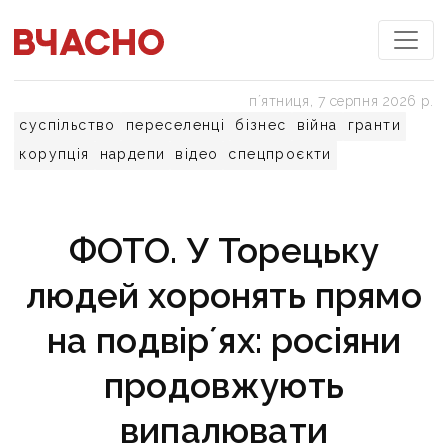
пʼятниця, 7 серпня 2026 р.
суспільство
переселенці
бізнес
війна
гранти
корупція
нардепи
відео
спецпроєкти
ФОТО. У Торецьку
людей хоронять прямо
на подвірʼях: росіяни
продовжують
випалювати