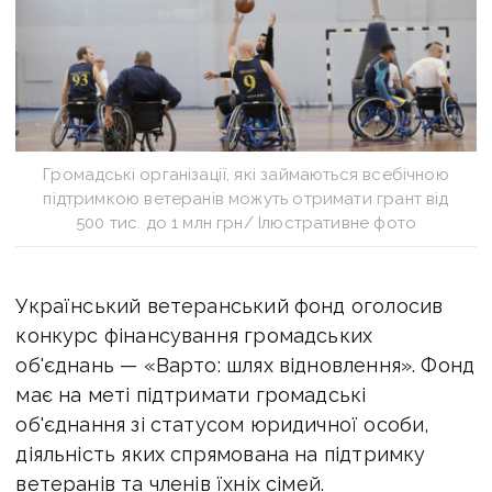
Громадські організації, які займаються всебічною
підтримкою ветеранів можуть отримати грант від
500 тис. до 1 млн грн/ Ілюстративне фото
Український ветеранський фонд оголосив
конкурс фінансування громадських
об'єднань — «Варто: шлях відновлення». Фонд
має на меті
підтримати громадські
об'єднання зі статусом юридичної особи,
діяльність яких спрямована на підтримку
ветеранів та членів їхніх сімей.