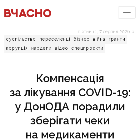
пʼятниця, 7 серпня 2026 р.
суспільство
переселенці
бізнес
війна
гранти
корупція
нардепи
відео
спецпроєкти
Компенсація
за лікування COVID-19:
у ДонОДА порадили
зберігати чеки
на медикаменти