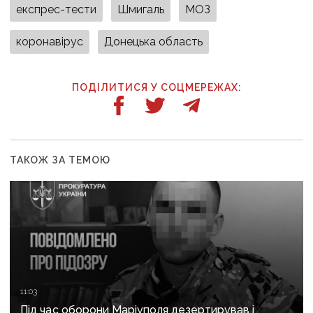
експрес-тести
Шмигаль
МОЗ
коронавірус
Донецька область
ПОДІЛИТИСЯ У СОЦМЕРЕЖАХ:
ТАКОЖ ЗА ТЕМОЮ
11:03
Під час оборони Маріуполя дезертирував і