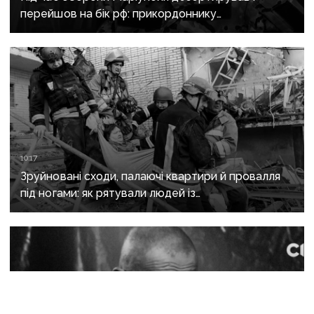
перейшов на бік рф: прикордоннику
з «Азовсталі» повідомили про підозру
10:17
Зруйновані сходи, палаючі квартири й провалля
під ногами: як рятували людей із
багатоповерхівки в Краматорську