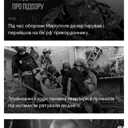
11:03
Під час оборони Маріуполя дезертирував і
перейшов на бік рф: прикордоннику
з «Азовсталі» повідомили про підозру
10:17
Зруйновані сходи, палаючі квартири й провалля
під ногами: як рятували людей із
багатоповерхівки в Краматорську