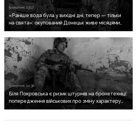
5 серпня, 13:17
«Раніше вода була у вихідні дні, тепер — тільки
на свята»: окупований Донецьк живе місяцями
без води
5 серпня, 12:36
Біля Покровська є ризик штурмів на бронетехніці:
попередження військових про зміну характеру
боїв на напрямку