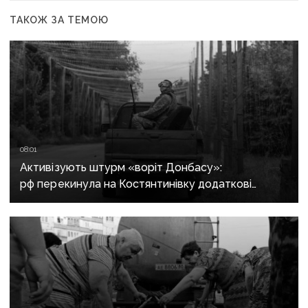
ТАКОЖ ЗА ТЕМОЮ
08:01
Активізують штурм «воріт Донбасу»:
рф перекинула на Костянтинівку додаткові
підрозділи й поновила атаки тритонними
авіабомбами