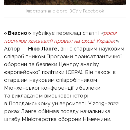
Ілюстративне фото: ЗСУ у Facebook
«Вчасно»
публікує переклад статті
«
росія
посилює кривавий провал на сході України
»
.
Автор —
Ніко Ланге
, він є старшим науковим
співробітником Програми трансатлантичної
оборони та безпеки Центру аналізу
європейської політики (CEPA). Він також є
старшим науковим співробітником
Мюнхенської конференції з безпеки
та викладачем військової історії
в Потсдамському університеті. У 2019−2022
роках Ланге обіймав посаду начальника
штабу Міністерства оборони Німеччини.