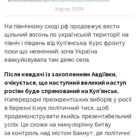
Карта: СЕРА
На північному сході рф продовжує вести
щільний вогонь по українській території на
північ і південь від Куп’янська. Курс фронту
поки що незмінний, хоча Україна
евакуйовувала там деякі села.
Після невдачі із захопленням Авдіївки,
очікується, що наступний великий наступ
росіян буде спрямований на Куп’янськ.
Напередодні президентських виборів у росії
в березні існує політичний тиск, щоб
продемонструвати якийсь презентабельний
успіх. Це схоже на минулорічну битву
за контроль над містом Бахмут, де політичні