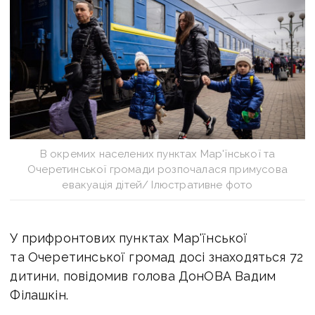
В окремих населених пунктах Мар'їнської та
Очеретинської громади розпочалася примусова
евакуація дітей/ Ілюстративне фото
У прифронтових пунктах Мар'їнської
та Очеретинської громад досі знаходяться 72
дитини, повідомив голова ДонОВА Вадим
Філашкін.