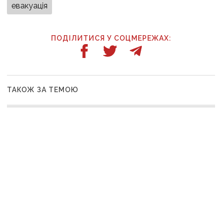
евакуація
ПОДІЛИТИСЯ У СОЦМЕРЕЖАХ:
ТАКОЖ ЗА ТЕМОЮ
07:12
Війська рф вдарили по 11 населених пунктах
Донеччини: одна людина загинула, п’ятеро
поранені