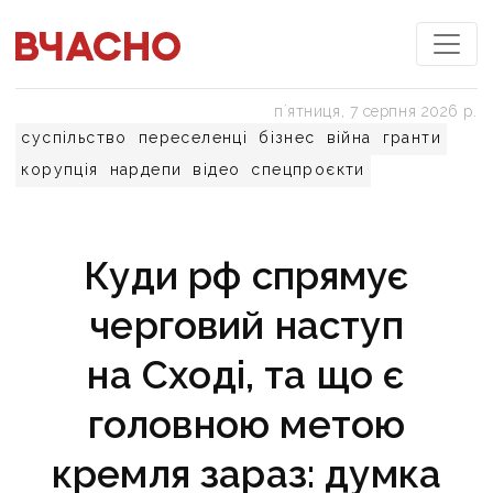
пʼятниця, 7 серпня 2026 р.
суспільство
переселенці
бізнес
війна
гранти
корупція
нардепи
відео
спецпроєкти
Куди рф спрямує
черговий наступ
на Сході, та що є
головною метою
кремля зараз: думка