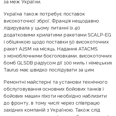
за меж України.
Україна також потребує поставок
високоточної зброї. Франція нещодавно
лідирувала у цьому питанні із 40
додатковими крилатими ракетами SCALP-EG
і обіцянкою щодо поставки 50 високоточних
ракет A2SM на місяць. Надання ATACMS
з моноблочними боєголовками, високоточних
бомб GLSDB радіусом дії 100 миль і німецьких
Taurus має швидко послідувати за цим.
Ремонтні майстерні та установи технічного
обслуговування основних бойових танків і
бойових машин піхоти необхідно наблизити
до фронту, в тому числі через співпрацю
західних компаній з Україною. Також слід