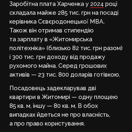
Заробітна плата Харченка у
2024
році
складала майже 285 тис. грн на посаді
керівника Сєвєродонецької МВА.
Також він отримав стипендію
та зарплату в «Житомирська
політехніка» (близько 82 тис. грн разом)
і 300 тис. грн доходу від продажу
рухомого майна. Серед грошових
активів — 23 тис. 800 доларів готівкою.
Посадовець задекларував дві
квартири в Житомирі — одну площею
85 кв. м, іншу — 80 кв. м. В обох
випадках йдеться не про власність,
а про право користування.