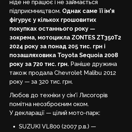
ніде не працює і не займається
підприємництвом.
Однак саме її ім'я
фігурує у кількох грошовитих
покупках останнього року —
зокрема, мотоцикла ZONTES ZT350T2
2024 року за понад 205 тис. грн і
позашляховика Toyota Sequoia 2008
року за 720 тис. грн.
Раніше дружина
також продала Chevrolet Malibu 2012
року — за 320 тис. грн.
Любов до техніки у сім'ї Лисогорів
помітна неозброєним оком.
У декларації — цілий мото-парк:
SUZUKI VL800 (2007 р.в.) —