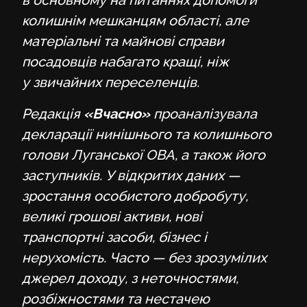
в основному на питаннях допомоги
колишнім мешканцям області, але
матеріальні та майнові справи
посадовців набагато кращі, ніж
у звичайних переселенців.
Редакція
«Вчасно»
проаналізувала
декларації нинішнього та колишнього
голови Луганської ОВА, а також його
заступників. У відкритих даних —
зростання особистого добробуту,
великі грошові активи, нові
транспортні засоби, бізнес і
нерухомість. Часто — без зрозумілих
джерел доходу, з неточностями,
розбіжностями та нестачею