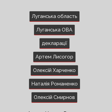
Луганська область
Луганська ОВА
декларації
Артем Лисогор
Олексій Харченко
Наталія Романенко
Олексій Смирнов