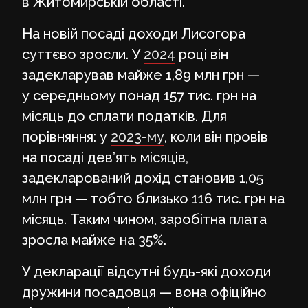
в Житомирській області.
На новій посаді доходи Лисогора
суттєво зросли. У
2024
році він
задекларував майже 1,89 млн грн —
у середньому понад 157 тис. грн на
місяць до сплати податків. Для
порівняння: у
2023-му
, коли він провів
на посаді дев’ять місяців,
задекларований дохід становив 1,05
млн грн — тобто близько 116 тис. грн на
місяць. Таким чином, заробітна плата
зросла майже на 35%.
У декларації відсутні будь-які доходи
дружини посадовця — вона офіційно