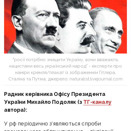
"росії потрібно знищити Україну, вони вважають
нацистами весь український народ" - експерти про
наміри кремля/плакат із зображеннім Гітлера,
Сталіна та Путіна, джерело: naturalist.livejournal.com
Радник керівника Офісу Президента
України Михайло Подоляк (з
ТГ-каналу
автора):
У рф періодично з'являються спроби