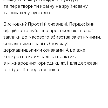
та перетворити країну на зруйновану
та випалену пустелю…
Висновки? Прості й очевидні. Перше: іяни
офіційно та публічно протоколюють свої
заклики до масового вбивства за етнічними,
соціальними і навіть (ноу-хау)
державницькими ознаками. А це вже
конкретна кримінальна практика
в міжнародних юрисдикціях. І для держави
рф, і для її представників…
Друге: якість аналітики, так само як і якість
їхньої «інтелектуальної еліти» залишаються
нижче плінтуса. Абсолютна неадекватність.
Абсолютне нерозуміння України та світу.
Абсолютні ізгої. І тому підсумкова ціна для