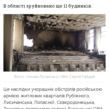
В області зруйновано ще 11 будинків.
Фото: голова Луганської ОВА Сергій Гайдай
Це наслідки учорашніх обстрілів російською
армією житлових кварталів Рубіжного,
Лисичанська, Попасної, Сєвєродонецька,
Тошківки, повідомляє голова Луганської ОВА