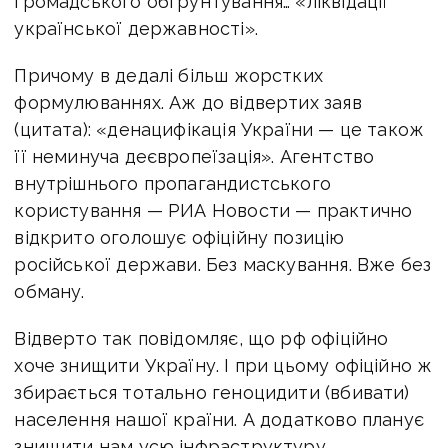
громадського обґрунтування… «ліквідації
української державності».
Причому в дедалі більш жорстких
формулюваннях. Аж до відвертих заяв
(цитата): «денацифікація України — це також
її неминуча деєвропеїзація». Агентство
внутрішнього пропагандистського
користування — РИА Новости — практично
відкрито оголошує офіційну позицію
російської держави. Без маскування. Вже без
обману.
Відверто так повідомляє, що рф офіційно
хоче знищити Україну. І при цьому офіційно ж
збирається тотально геноцидити (вбивати)
населення нашої країни. А додатково планує
знищити нам усю інфраструктуру