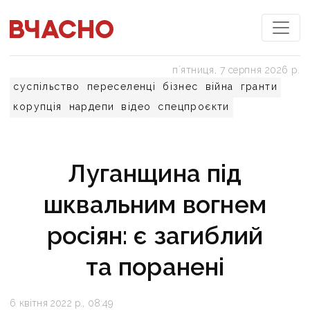
пʼятниця, 7 серпня 2026 р.
суспільство
переселенці
бізнес
війна
гранти
корупція
нардепи
відео
спецпроєкти
Луганщина під
шквальним вогнем
росіян: є загиблий
та поранені
6 квітня 2022 р., 08:49