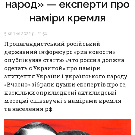
народ» — експерти про
наміри кремля
5 квітня 2022 р., 21:56
Пропагандистський російський
державний інфоресурс «риа новости»
опублікував статтю «что россия должна
сделать с Украиной» про наміри
знищення України і українського народу.
«Вчасно» зібрали думки експертів про те,
наскільки оприлюднені антилюдські
меседжі співзвучні з намірами кремля
та населення рф.