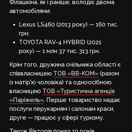
Філашкіна, як і раніше, володіє двома
автомобілями:
Lexus LS460 (2013 року) — 160 тис.
грн;
TOYOTA RAV-4 HYBRID (2021
року) — 1 млн 37 тис. 313 грн.
Крім того, дружина очільника області є
співвласницею
ТОВ «ВВ-КОМ»
(разом
із матір'ю чоловіка) та одноосібною
власницею
ТОВ «Туристична агенція
«Паріжель»
. Перше товариство надає
послуги перукарням і салонам краси,
друге — працює у сфері туризму.
Також Вікторія понад 19 років