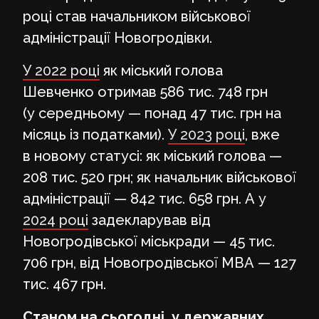
році став начальником військової
адміністрації Новогродівки.
У 2022 році
як міський голова
Шевченко отримав 586 тис. 748 грн
(у середньому — понад 47 тис. грн на
місяць із податками).
У 2023 році
, вже
в новому статусі: як міський голова —
208 тис. 520 грн; як начальник військової
адміністрації — 842 тис. 658 грн. А у
2024 році
задекларував від
Новогродівської міськради — 45 тис.
706 грн, від Новогродівської МВА — 127
тис. 467 грн.
Станом на сьогодні, у державних