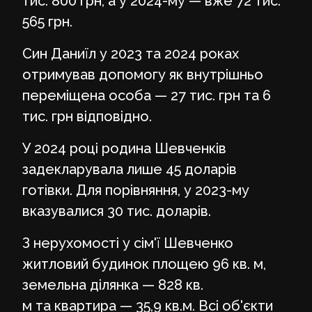
тис. 800 грн, а у 2024-му — вже 72 тис.
565 грн.
Син Даниїл у 2023 та 2024 роках
отримував допомогу як внутрішньо
переміщена особа — 27 тис. грн та 6
тис. грн відповідно.
У 2024 році родина Шевченків
задекларувала лише 45 доларів
готівки. Для порівняння, у 2023-му
вказувалися 30 тис. доларів.
З нерухомості у сім'ї Шевченко
житловий будинок площею 96 кв. м,
земельна ділянка — 828 кв.
м та квартира — 35,9 кв.м. Всі об'єкти