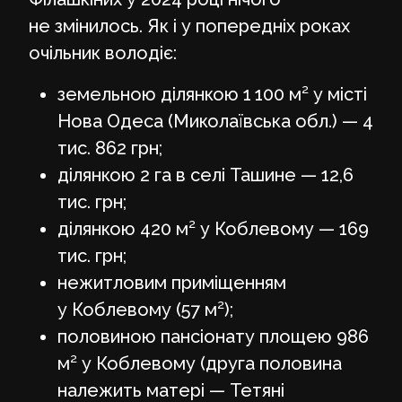
не змінилось. Як і у попередніх роках
очільник володіє:
земельною ділянкою 1 100 м² у місті
Нова Одеса (Миколаївська обл.) — 4
тис. 862 грн;
ділянкою 2 га в селі Ташине — 12,6
тис. грн;
ділянкою 420 м² у Коблевому — 169
тис. грн;
нежитловим приміщенням
у Коблевому (57 м²);
половиною пансіонату площею 986
м² у Коблевому (друга половина
належить матері — Тетяні