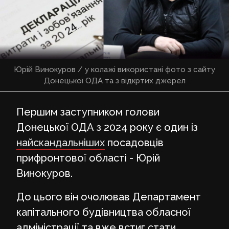
Юрій Винокуров / у колажі використані фото з сайту
Донецької ОДА та з відкртих джерел
Першим заступником голови
Донецької ОДА з 2024 року є один із
найскандальніших
посадовців
прифронтової області - Юрій
Винокуров.
До цього він очолював Департамент
капітального будівництва обласної
адміністрації та вже встиг стати