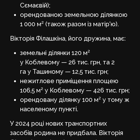
Сємаєвій);
орендованою земельною ділянкою
1 000 м² (також разом із матір'ю).
Вікторія Філашкіна, його дружина, має:
земельні ділянки 120 м²
у Коблевому — 26 тис. грн, та 2
га у Ташиному — 12,5 тис. грн;
нежитлове приміщення площею
106,5 м² у Коблевому — 426 тис. грн;
орендовану ділянку 100 м² у тому ж
населеному пункті.
У 2024 році нових транспортних
засобів родина не придбала. Вікторія