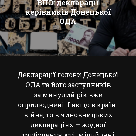
ВПО: декларації
керівників Донецької
ОДА
Декларації голови Донецької
ОДА та його заступників
за минулий рік вже
оприлюднені. І якщо в країні
війна, то в чиновницьких
деклараціях — жодної
турбулентності: мільйонні