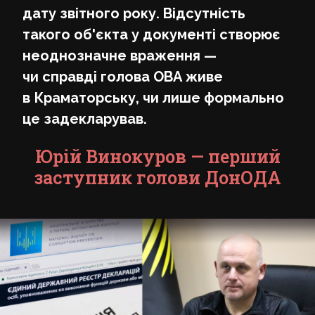
дату звітного року. Відсутність
такого об'єкта у документі створює
неоднозначне враження —
чи справді голова ОВА живе
в Краматорську, чи лише формально
це задекларував.
Юрій Винокуров — перший
з
аступник голови ДонОДА