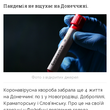
Пандемія не вщухає на Донеччині.
Фото з відкритих джерел
Коронавірусна хвороба забрала ще 4 життя
на Донеччині: по 1 у Новогродівці, Добропіллі,
Краматорську і Слов’янську. Про це на своїй
сторінці у Фейсбуці повідомив голова