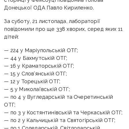
Донецької ОДА Павло Кириленко.
За суботу, 21 листопада, лабораторії
повідомили про ще 338 хворих, серед яких 11
дітей:
— 224 у Маріупольській ОТГ;
— 44 у Бахмутській ОТГ;
— 16 у Краматорській ОТГ;
— 15 у Слов’янській ОТГ;
— 12 у Торецькій ОТГ;
— 5 у Миколаївській ОТГ;
— по 4 у Вугледарській та Очеретинській
ОТГ;
— по 3 у Костянтинівській та Черкаській ОТГ;
— по 2 у Кальчицькій та Святогірській ОТГ;
— по 1 Соледарській, Світлодарській,