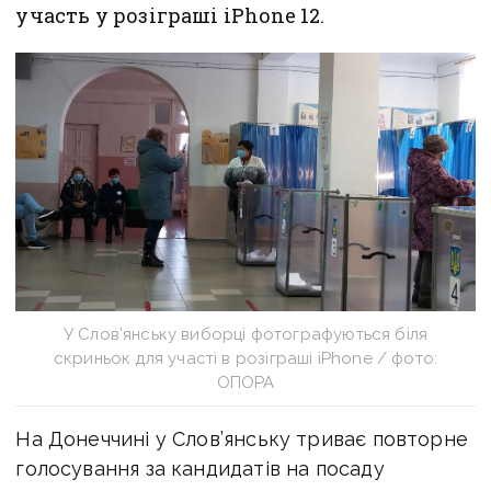
участь у розіграші iPhone 12.
У Слов’янську виборці фотографуються біля
скриньок для участі в розіграші iPhone / фото:
ОПОРА
На Донеччині у Слов’янську триває повторне
голосування за кандидатів на посаду