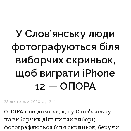
У Слов’янську люди
фотографуються біля
виборчих скриньок,
щоб виграти iPhone
12 — ОПОРА
22 листопада 2020 р., 12:11
ОПОРА повідомляє, що у Слов'янську
на виборчих дільницях виборці
фотографуються біля скриньок, беручи