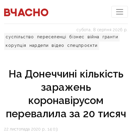
субота, 8 серпня 2026 р.
суспільство
переселенці
бізнес
війна
гранти
корупція
нардепи
відео
спецпроєкти
На Донеччині кількість
заражень
коронавірусом
перевалила за 20 тисяч
22 листопада 2020 р., 14:03