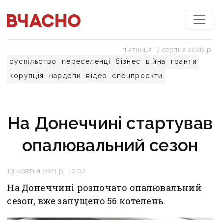
пʼятниця, 7 серпня 2026 р.
суспільство
переселенці
бізнес
війна
гранти
корупція
нардепи
відео
спецпроєкти
На Донеччині стартував
опалювальний сезон
13 жовтня 2021 р., 10:02
На Донеччині розпочато опалювальний
сезон, вже запущено 56 котелень.