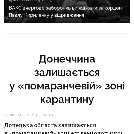
19 листопада 2025 р., 14:15
ВАКС вчергове заборонив виїжджати за кордон
Павлу Кириленку у відрядження
Донеччина
залишається
у «помаранчевій» зоні
карантину
13 жовтня 2021 р., 09:00
Донецька область залишається
у «помаранчевій» зоні епідеміологічної