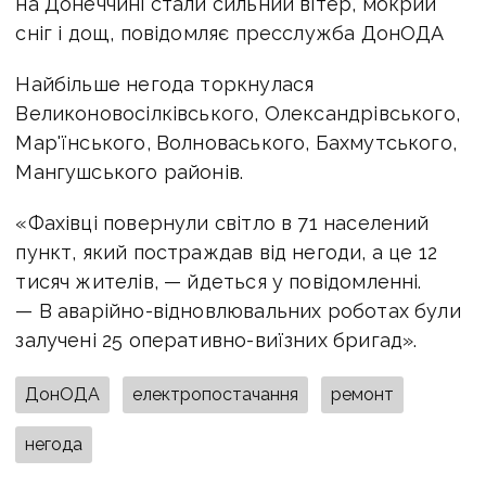
на Донеччині стали сильний вітер, мокрий
сніг і дощ, повідомляє пресслужба ДонОДА
Найбільше негода торкнулася
Великоновосілківського, Олександрівського,
Мар'їнського, Волноваського, Бахмутського,
Мангушського районів.
«Фахівці повернули світло в 71 населений
пункт, який постраждав від негоди, а це 12
тисяч жителів, — йдеться у повідомленні.
— В аварійно-відновлювальних роботах були
залучені 25 оперативно-виїзних бригад».
ДонОДА
електропостачання
ремонт
негода