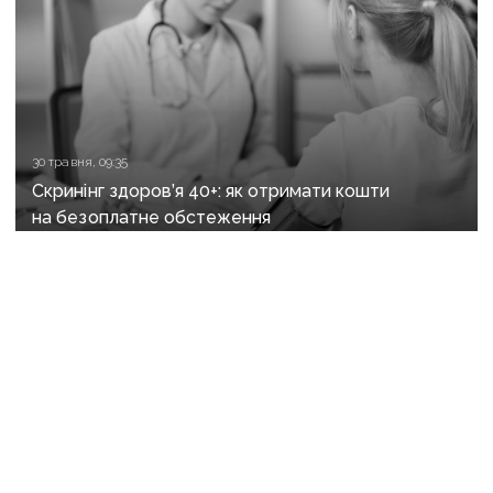
30 травня, 09:35
Скринінг здоров’я 40+: як отримати кошти
на безоплатне обстеження
19 вересня 2025 р., 13:18
До програми «Доступні ліки» додали 85 нових