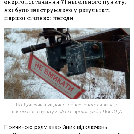
енергопостачання 71 населеного пункту,
які було знеструмлено у результаті
першої січневої негоди.
На Донеччині відновили енергопостачання 71
населеного пункту / Фото: пресслужба ДонОДА
Причиною ряду аварійних відключень