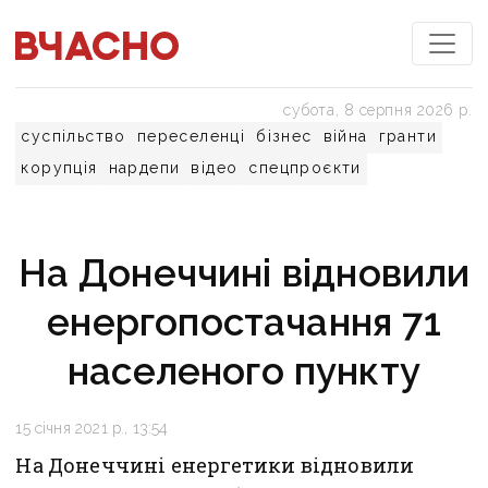
субота, 8 серпня 2026 р.
суспільство
переселенці
бізнес
війна
гранти
корупція
нардепи
відео
спецпроєкти
На Донеччині відновили
енергопостачання 71
населеного пункту
15 січня 2021 р., 13:54
На Донеччині енергетики відновили