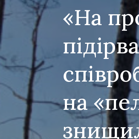
«На пр
підірв
співро
на «пел
знищил