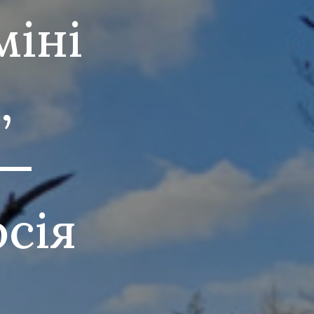
міні
,
 —
осія