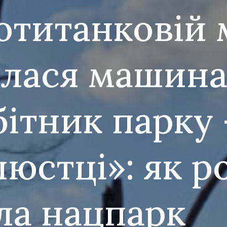
отитанковій 
алася машина
бітник парку
юстці»: як р
а нацпарк