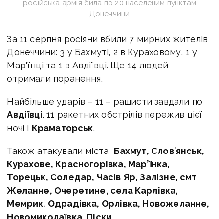
російська армія била по 20 населеним пунктам
Донеччини
За 11 серпня росіяни вбили 7 мирних жителів
Донеччини: 3 у Бахмуті, 2 в Кураховому, 1 у
Мар'їнці та 1 в Авдіївці. Ще 14 людей
отримали поранення.
Найбільше ударів – 11 – рашисти завдали по
Авдіївці
. 11 ракетних обстрілів пережив цієї
ночі і
Краматорськ
.
Також атакували міста
Бахмут, Слов’янськ,
Курахове, Красногорівка, Мар’їнка,
Торецьк, Соледар, Часів Яр, Залізне, смт
Желанне, Очеретине, села Карлівка,
Мемрик, Одрадівка, Орлівка, Новожеланне,
Новомиколаївка, Піски.