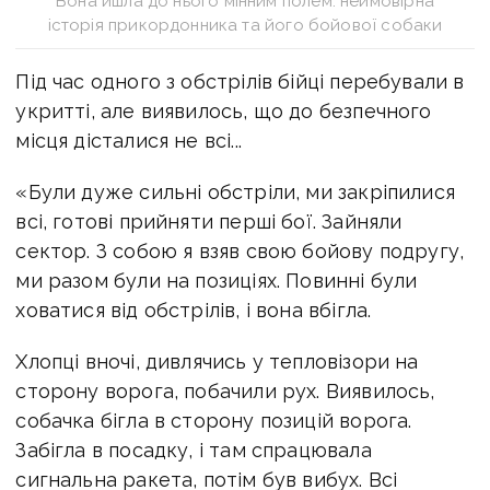
Вона йшла до нього мінним полем: неймовірна
історія прикордонника та його бойової собаки
Під час одного з обстрілів бійці перебували в
укритті, але виявилось, що до безпечного
місця дісталися не всі...
«Були дуже сильні обстріли, ми закріпилися
всі, готові прийняти перші бої. Зайняли
сектор. З собою я взяв свою бойову подругу,
ми разом були на позиціях. Повинні були
ховатися від обстрілів, і вона вбігла.
Хлопці вночі, дивлячись у тепловізори на
сторону ворога, побачили рух. Виявилось,
собачка бігла в сторону позицій ворога.
Забігла в посадку, і там спрацювала
сигнальна ракета, потім був вибух. Всі