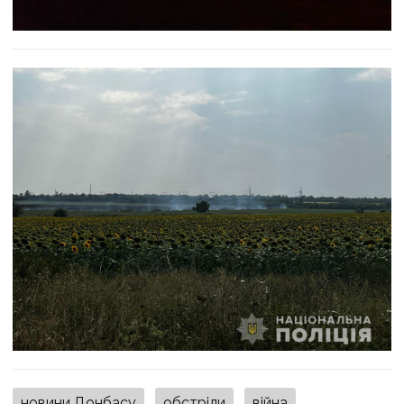
новини Донбасу
обстріли
війна