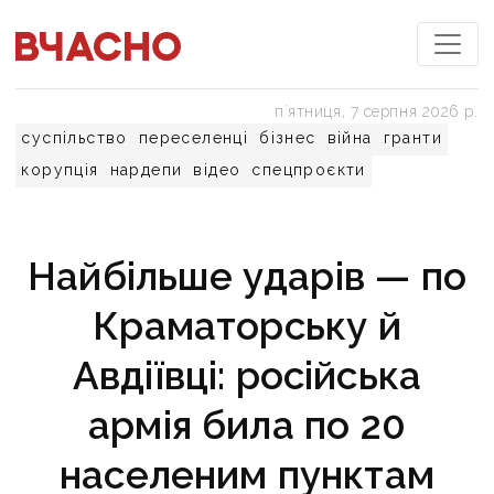
пʼятниця, 7 серпня 2026 р.
суспільство
переселенці
бізнес
війна
гранти
корупція
нардепи
відео
спецпроєкти
Найбільше ударів — по
Краматорську й
Авдіївці: російська
армія била по 20
населеним пунктам