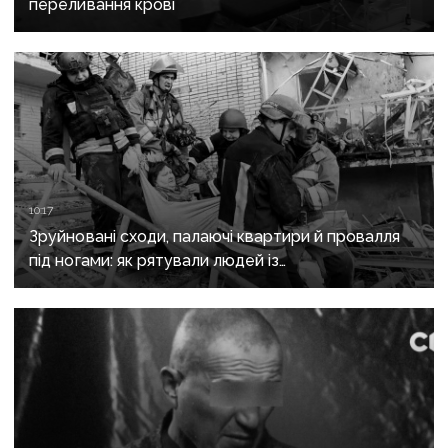
переливання крові
10:17
Зруйновані сходи, палаючі квартири й провалля
під ногами: як рятували людей із
багатоповерхівки в Краматорську