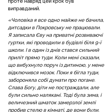
проте навряд цей крок був
виправданий.
«Чоловіка я все одно майже не бачила,
дитсадки в Покровську не працювали.
Я записала Єву на приватні розвиваючі
гуртки, які проводили в будівлі біля 9-ї
школи. І в один із днів стався сильний
приліт прямо туди. Коли мені сказали,
що вибухнуло поруч із дитиною, у мене
відключився мозок. Поки я бігла туди,
забороняла собі думати про погане.
Слава Богу, діти не постраждали, але
були сильно налякані. Тоді була зима, і
величезний шматок замерзлої землі
пробив стелю в кімнаті, де вони були.