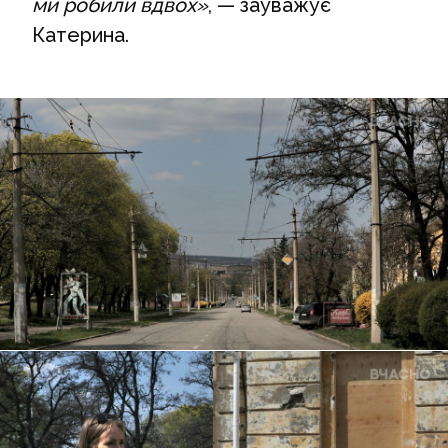
ми робили вдвох»
, — зауважує
Катерина.