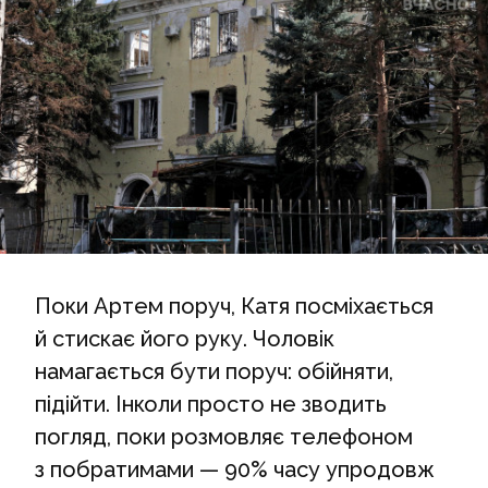
Поки Артем поруч, Катя посміхається
й стискає його руку. Чоловік
намагається бути поруч: обійняти,
підійти. Інколи просто не зводить
погляд, поки розмовляє телефоном
з побратимами — 90% часу упродовж