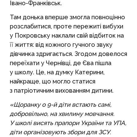
Івано-Франківськ.
Там донька вперше змогла повноцінно
розслабитися, проте пережиті вибухи
у Покровську наклали свій відбиток на
її життя: від кожного гучного звуку
дівчинка здригається. Згодом довелося
переїхати у Чернівці, де Єва пішла
у школу. Це, на думку Катерини,
найкраще, що могло статися
з патріотичним вихованням дитини.
«Щоранку о 9-й діти встають самі,
добровільно, на хвилину мовчання.
У школі висять прапори України та УПА,
діти організовують збори для ЗСУ.