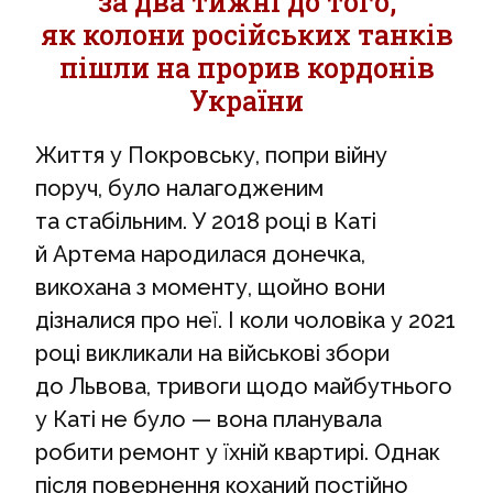
за два тижні до того,
як колони російських танків
пішли на прорив кордонів
України
Життя у Покровську, попри війну
поруч, було налагодженим
та стабільним. У 2018 році в Каті
й Артема народилася донечка,
викохана з моменту, щойно вони
дізналися про неї. І коли чоловіка у 2021
році викликали на військові збори
до Львова, тривоги щодо майбутнього
у Каті не було — вона планувала
робити ремонт у їхній квартирі. Однак
після повернення коханий постійно