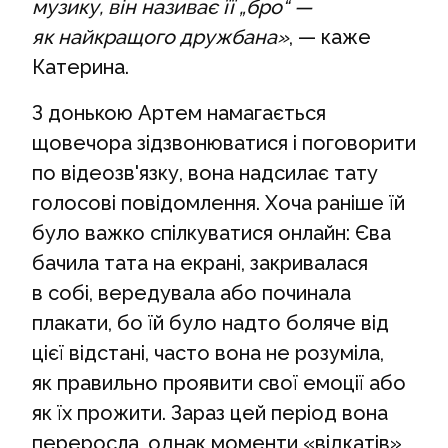
музику, він називає її „бро“ —
як найкращого дружбана»
, — каже
Катерина.
З донькою Артем намагається
щовечора зідзвонюватися і поговорити
по відеозв'язку, вона надсилає тату
голосові повідомлення. Хоча раніше їй
було важко спілкуватися онлайн: Єва
бачила тата на екрані, закривалася
в собі, вередувала або починала
плакати, бо їй було надто боляче від
цієї відстані, часто вона не розуміла,
як правильно проявити свої емоції або
як їх прожити. Зараз цей період вона
переросла, однак моменти «відкатів»