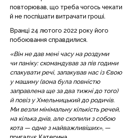
повторював, що треба чогось чекати
й не поспішати витрачати гроші.
Вранці 24 лютого 2022 року його
побоювання справдилися.
«Він не дав мені часу на роздуми
чи паніку: скомандував за пів години
спакувати речі, запакував нас із Євою
у машину (вона була повністю
заправлена ще за два тижні до того)
й повіз у Хмельницький до родичів.
Ми везли мінімальну кількість речей,
на кілька днів, але схопили з собою
кота — одне з найважливіших»
, —
пригадує Катерина.