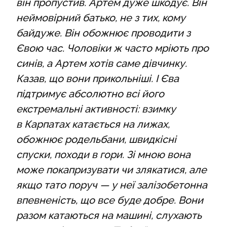
він пропустив. Артем дуже шкодує. Він
неймовірний батько, не з тих, кому
байдуже. Він обожнює проводити з
Євою час. Чоловіки ж часто мріють про
синів, а Артем хотів саме дівчинку.
Казав, що вони прикольніші. І Єва
підтримує абсолютно всі його
екстремальні активності: взимку
в Карпатах катається на лижах,
обожнює родельбани, швидкісні
спуски, походи в гори. Зі мною вона
може покапризувати чи злякатися, але
якщо тато поруч — у неї залізобетонна
впевненість, що все буде добре. Вони
разом катаються на машині, слухають