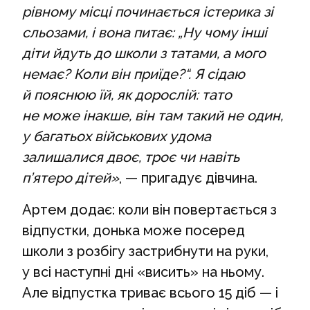
рівному місці починається істерика зі
сльозами, і вона питає: „Ну чому інші
діти йдуть до школи з татами, а мого
немає? Коли він приїде?“. Я сідаю
й пояснюю їй, як дорослій: тато
не може інакше, він там такий не один,
у багатьох військових удома
залишалися двоє, троє чи навіть
п’ятеро дітей»
, — пригадує дівчина.
Артем додає: коли він повертається з
відпустки, донька може посеред
школи з розбігу застрибнути на руки,
у всі наступні дні «висить» на ньому.
Але відпустка триває всього 15 діб — і