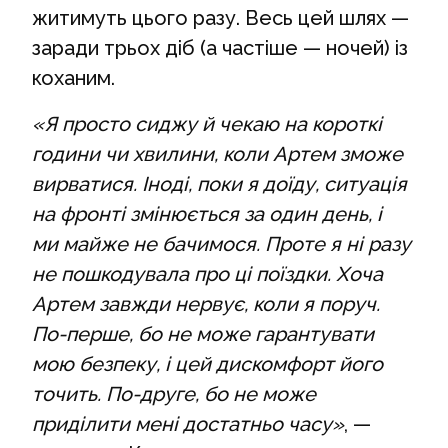
житимуть цього разу. Весь цей шлях —
заради трьох діб (а частіше — ночей) із
коханим.
«Я просто сиджу й чекаю на короткі
години чи хвилини, коли Артем зможе
вирватися. Іноді, поки я доїду, ситуація
на фронті змінюється за один день, і
ми майже не бачимося. Проте я ні разу
не пошкодувала про ці поїздки. Хоча
Артем завжди нервує, коли я поруч.
По-перше, бо не може гарантувати
мою безпеку, і цей дискомфорт його
точить. По-друге, бо не може
приділити мені достатньо часу»
, —