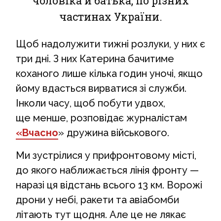
чоловіка й батька, по різних
частинах України.
Щоб надолужити тижні розлуки, у них є
три дні. З них Катерина бачитиме
коханого лише кілька годин уночі, якщо
йому вдасться вирватися зі служби.
Інколи часу, щоб побути удвох,
ще менше, розповідає журналістам
«Вчасно
» дружина військового.
Ми зустрілися у прифронтовому місті,
до якого наближається лінія фронту —
наразі ця відстань всього 13 км. Ворожі
дрони у небі, ракети та авіабомби
літають тут щодня. Але це не лякає