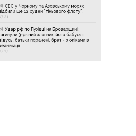
СБС у Чорному та Азовському морях
підбили ще 12 суден "тіньового флоту".
07:21
Удар рф по Пухівці на Броварщині:
загинули 3-річний хлопчик, його бабуся і
дідусь, батьки поранені, брат - з опіками в
реанімації
07:17