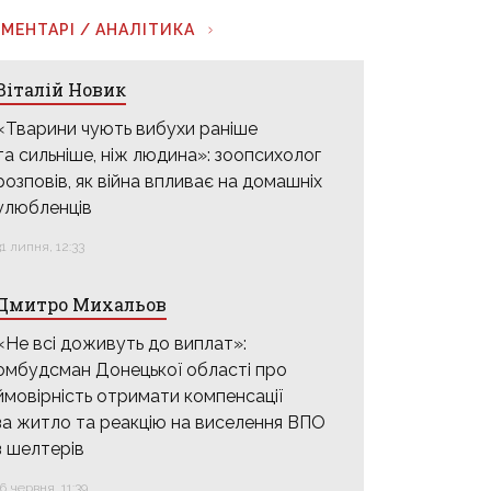
МЕНТАРІ / АНАЛІТИКА
Віталій Новик
«Тварини чують вибухи раніше
та сильніше, ніж людина»: зоопсихолог
розповів, як війна впливає на домашніх
улюбленців
31 липня, 12:33
Дмитро Михальов
«Не всі доживуть до виплат»:
омбудсман Донецької області про
ймовірність отримати компенсації
за житло та реакцію на виселення ВПО
з шелтерів
16 червня, 11:39