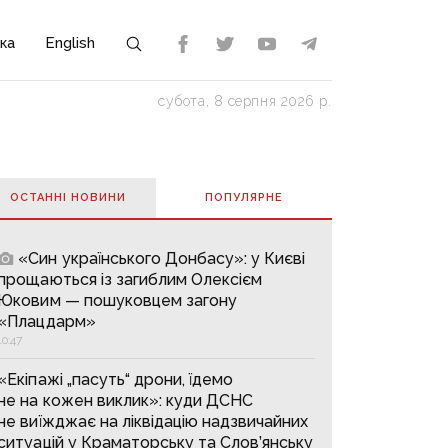
ка
English
субота, 8 серпня 2026 р.
ОСТАННІ НОВИНИ
ПОПУЛЯРНE
«Син українського Донбасу»: у Києві
прощаються із загиблим Олексієм
Юковим — пошуковцем загону
«Плацдарм»
10:47
«Екіпажі „пасуть“ дрони, їдемо
не на кожен виклик»: куди ДСНС
не виїжджає на ліквідацію надзвичайних
ситуацій у Краматорську та Слов’янську