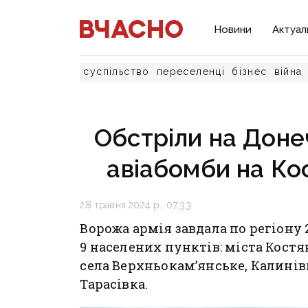
Новини
Актуал
суспільство
переселенці
бізнес
війна
Обстріли на Донеч
авіабомби на Ко
28 травня 2024 р., 07:33
Ворожа армія завдала по регіону 
9 населених пунктів: міста Костя
села Верхньокам’янське, Калинів
Тарасівка.