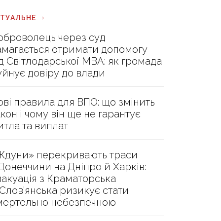
КТУАЛЬНЕ
оброволець через суд
амагається отримати допомогу
ід Світлодарської МВА: як громада
уйнує довіру до влади
ові правила для ВПО: що змінить
акон і чому він ще не гарантує
итла та виплат
Ждуни» перекривають траси
 Донеччини на Дніпро й Харків:
вакуація з Краматорська
 Слов’янська ризикує стати
мертельно небезпечною