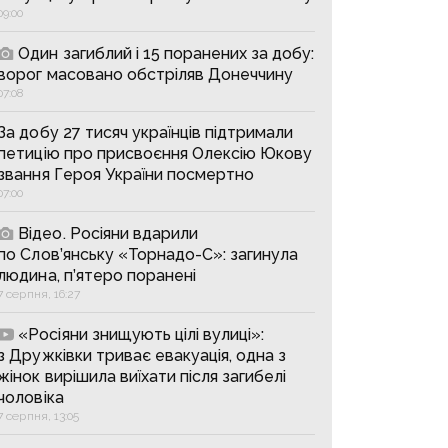
09:00
Один загиблий і 15 поранених за добу:
ворог масовано обстріляв Донеччину
07:08
За добу 27 тисяч українців підтримали
петицію про присвоєння Олексію Юкову
звання Героя України посмертно
07:00
Відео. Росіяни вдарили
по Слов’янську «Торнадо-С»: загинула
людина, п’ятеро поранені
7 серпня, 16:27
«Росіяни знищують цілі вулиці»:
з Дружківки триває евакуація, одна з
жінок вирішила виїхати після загибелі
чоловіка
7 серпня, 13:05