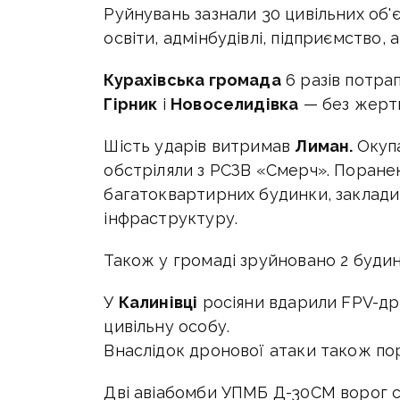
Руйнувань зазнали 30 цивільних об'є
освіти, адмінбудівлі, підприємство,
Курахівська громада
6 разів потрап
Гірник
і
Новоселидівка
— без жерт
Шість ударів витримав
Лиман.
Окупа
обстріляли з РСЗВ «Смерч». Поране
багатоквартирних будинки, заклади 
інфраструктуру.
Також у громаді зруйновано 2 буди
У
Калинівці
росіяни вдарили FPV-др
цивільну особу.
Внаслідок дронової атаки також п
Дві авіабомби УПМБ Д-30СМ ворог 