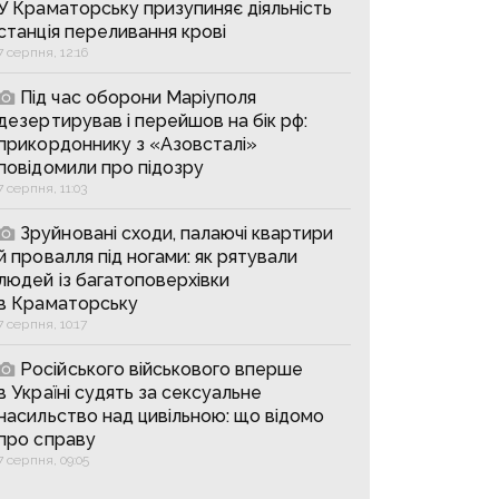
У Краматорську призупиняє діяльність
станція переливання крові
7 серпня, 12:16
Під час оборони Маріуполя
дезертирував і перейшов на бік рф:
прикордоннику з «Азовсталі»
повідомили про підозру
7 серпня, 11:03
Зруйновані сходи, палаючі квартири
й провалля під ногами: як рятували
людей із багатоповерхівки
в Краматорську
7 серпня, 10:17
Російського військового вперше
в Україні судять за сексуальне
насильство над цивільною: що відомо
про справу
7 серпня, 09:05