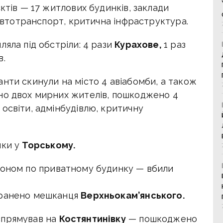
ктів — 17 житлових будинків, заклади
 автотранспорт, критична інфраструктура.
ляла під обстріли: 4 рази
Курахове,
1 раз
в.
нти скинули на місто 4 авіабомби, а також
но двох мирних жителів, пошкоджено 4
освіти, адмінбудівлю, критичну
нки у
Торському.
оном по приватному будинку — вбили
оранено мешканця
Верхньокам’янського.
спрямував на
Костянтинівку
— пошкоджено