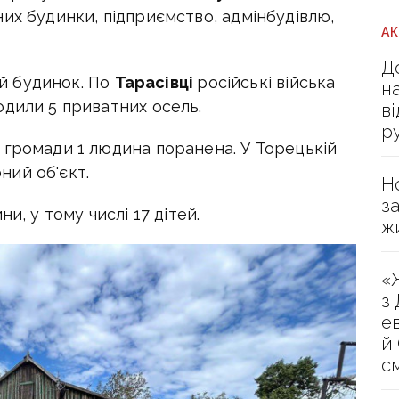
их будинки, підприємство, адмінбудівлю,
А
Д
й будинок.
По
Тарасівці
російські війська
н
одили 5 приватних осель.
в
р
ї громади 1 людина поранена. У Торецькій
ий об'єкт.
Н
з
и, у тому числі 17 дітей.
ж
«
з
е
й
с