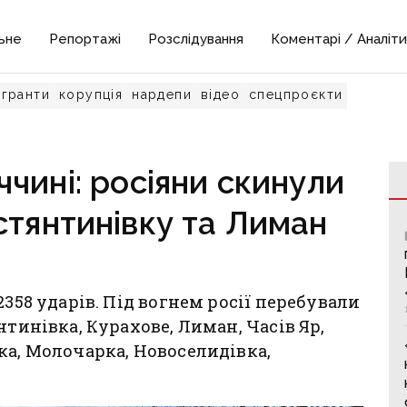
ьне
Репортажі
Розслідування
Коментарі / Аналіти
гранти
корупція
нардепи
відео
спецпроєкти
чині: росіяни скинули
стянтинівку та Лиман
2358 ударів. Під вогнем росії перебували
нтинівка, Курахове, Лиман, Часів Яр,
ка, Молочарка, Новоселидівка,