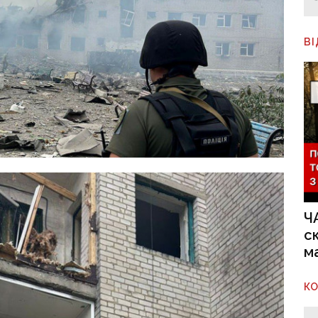
В
Ч
с
м
К