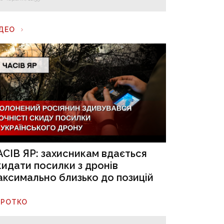
ІДЕО
АСІВ ЯР: захисникам вдається
кидати посилки з дронів
аксимально близько до позицій
ОРОТКО