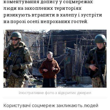
коментування допису у соцмережах
люди на захоплених територіях
ризикують втрапити в халепу і зустріти
на порозі оселі непроханих гостей.
Ілюстративне фото з відкритих джерел
Користувачі соцмереж закликають людей