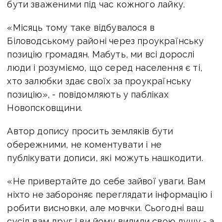
бути зваженими під час кожного лайку.
«Місяць тому таке відбувалося в
Біловодському районі через проукраїнську
позицію громадян. Мабуть, ми всі дорослі
люди і розуміємо, що серед населення є ті,
хто залюбки здає своїх за проукраїнську
позицію», - повідомляють у пабліках
Новопсковщини.
Автор допису просить земляків бути
обережними, не коментувати і не
публікувати дописи, які можуть нашкодити.
«Не привертайте до себе зайвої уваги. Вам
ніхто не забороняє переглядати інформацію і
робити висновки, але мовчки. Сьогодні ваш
сусід вам друг і ви йому вилили свою душу - а