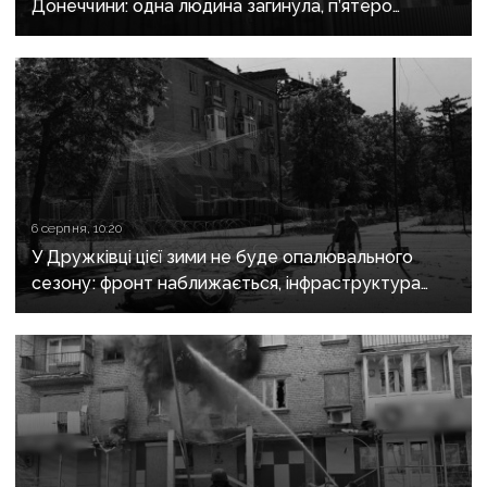
Донеччини: одна людина загинула, п’ятеро
поранені
6 серпня, 10:20
У Дружківці цієї зими не буде опалювального
сезону: фронт наближається, інфраструктура
критично зруйнована