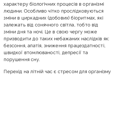
характеру біологічних процесів в організмі
людини. Особливо чітко прослідковуються
зміни в циркадних (добових) біоритмах, які
залежать від сонячного світла, тобто від
зміни дня та ночі. Це в свою чергу може
призводити до таких небажаних наслідків як:
безсоння, апатія, зниження працездатності,
швидкої втомлюваності, депресії та
порушення сну.
Перехід на літній час є стресом для організму
людини, а будь-який стрес – це активація
симпатичної нервової системи людини,
центри якого розташовані в головному
мозку, що призводить до загального
підвищення активності організму. Це буде
проявлятися підвищенням артеріального