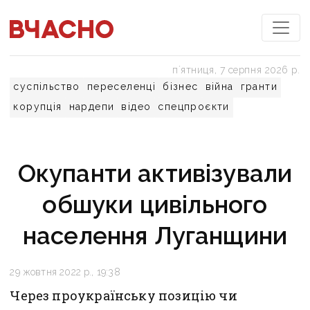
пʼятниця, 7 серпня 2026 р.
суспільство
переселенці
бізнес
війна
гранти
корупція
нардепи
відео
спецпроєкти
Окупанти активізували
обшуки цивільного
населення Луганщини
29 жовтня 2022 р., 19:38
Через проукраїнську позицію чи