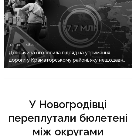
30 липня, 08:02
Донеччина оголосила підряд на утримання
дороги у Краматорському районі, яку нещодавно
вже ремонтували
У Новогродівці
переплутали бюлетені
між округами