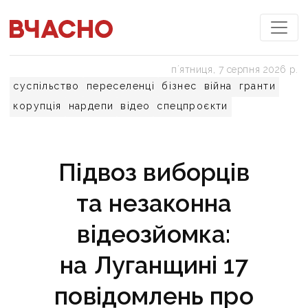
пʼятниця, 7 серпня 2026 р.
суспільство
переселенці
бізнес
війна
гранти
корупція
нардепи
відео
спецпроєкти
Підвоз виборців
та незаконна
відеозйомка:
на Луганщині 17
повідомлень про