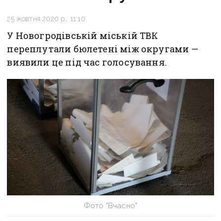
25 жовтня 2020 р., 11:10
У Новогродівській міській ТВК
переплутали бюлетені між округами —
виявили це під час голосування.
Фото "Вчасно"