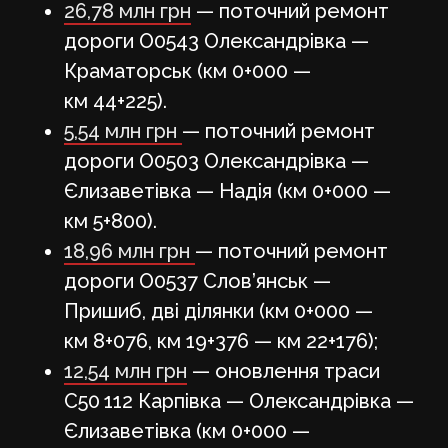
26,78 млн грн
— поточний ремонт
дороги О0543 Олександрівка —
Краматорськ (км 0+000 —
км 44+225).
5,54 млн грн
— поточний ремонт
дороги О0503 Олександрівка —
Єлизаветівка — Надія (км 0+000 —
км 5+800).
18,96 млн грн
— поточний ремонт
дороги О0537 Слов’янськ —
Пришиб, дві ділянки (км 0+000 —
км 8+076, км 19+376 — км 22+176);
12,54 млн грн
— оновлення траси
С50 112 Карпівка — Олександрівка —
Єлизаветівка (км 0+000 —