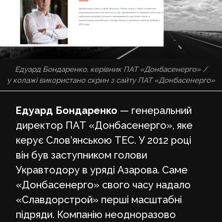
Едуард Бондаренко, керівник ПАТ «Донбасенерго» /
у колажі використано скрин з сайту ПАТ «Донбасенерго»
Едуард Бондаренко
— генеральний
директор ПАТ «Донбасенерго», яке
керує Слов’янською ТЕС. У 2012 році
він був заступником голови
Укравтодору в уряді Азарова. Саме
«Донбасенерго» свого часу надало
«Славдорстрой» перші масштабні
підряди. Компанію неодноразово