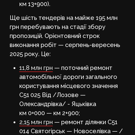
км 13+900).
Ще шість тендерів на майже 195 млн
грн перебувають на стадії збору
пропозицій. Орієнтовний строк
виконання робіт — серпень-вересень
2025 року. Це:
11,8 млн грн
— поточний ремонт
автомобільної дороги загального
користування місцевого значення
С51 025 Від /Лозове —
Олександрівка/ - Яцьківка
км 0+000 — км 2+900;
2,15 млн грн
— ремонт ділянки С51
014 Святогірськ — Новоселівка — /