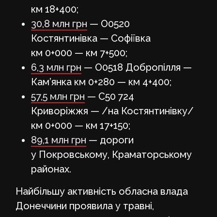
км 18+400;
30,8 млн грн
— О0520
Костянтинівка — Софіївка
км 0+000 — км 7+500;
6,3 млн грн
— О0518 Добропілля —
Кам’янка км 0+280 — км 4+400;
57,5 млн грн
— С50 724
Криворіжжя — /на Костянтинівку/
км 0+000 — км 17+150;
89,1 млн грн
— дороги
у Покровському, Краматорському
районах.
Найбільшу активність обласна влада
Донеччини проявила у травні,