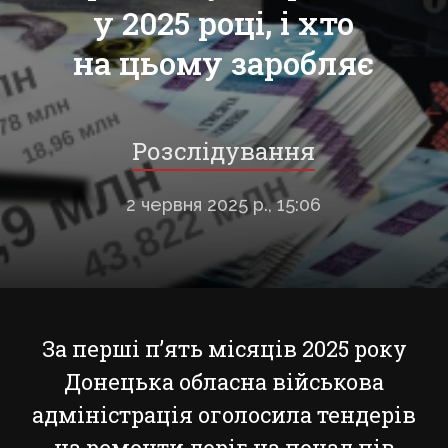
у 2025 році, і хто
на цьому заробляє
Розслідування
2 червня 2025 р., 15:06
За перші п’ять місяців 2025 року
Донецька обласна військова
адміністрація оголосила тендерів
на ремонти доріг на понад пів