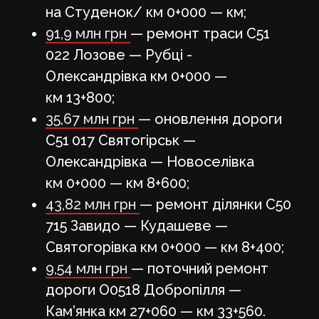
на Студенок/ км 0+000 — км;
91,9 млн грн
— ремонт траси С51
022 Лозове — Рубці -
Олександрівка км 0+000 —
км 13+800;
35,67 млн грн
— оновлення дороги
С51 017 Святогірськ —
Олександрівка — Новоселівка
км 0+000 — км 8+600;
43,82 млн грн
— ремонт ділянки С50
715 Завидо — Кудашеве —
Святогорівка км 0+000 — км 8+400;
9,54 млн грн
— поточний ремонт
дороги О0518 Добропілля —
Кам’янка км 27+060 — км 33+560.