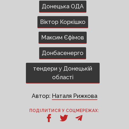
Донецька ОДА
Віктор Коркішко
Максим Єфімов
Донбасенерго
тендери у Донецькій
області
Автор:
Наталя Рижкова
ПОДІЛИТИСЯ У СОЦМЕРЕЖАХ: