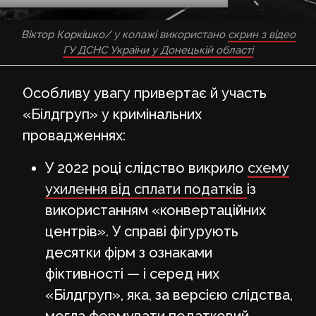
Віктор Коркішко
/ у колажі використано
скрин з відео
ГУ ДСНС України у Донецькій області
Особливу увагу привертає й участь
«Білдгруп» у кримінальних
провадженнях:
У 2022 році слідство викрило
схему
ухилення від сплати податків
із
використанням «конвертаційних
центрів». У справі фігурують
десятки фірм з ознаками
фіктивності — і серед них
«Білдгруп», яка, за версією слідства,
могла формувати податковий