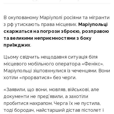
В окупованому Маріуполі росіяни та мігранти
з рф утискають права місцевих.
Маріупольці
скаржаться на погрози зброєю, розправою
та великими неприємностями з боку
приїжджих
.
Цьому свідчить нещодавня ситуація біля
місцевого мобільного оператора «Фенікс».
Маріупольці зіштовхнулися із чеченцями. Вони
хотіли «прорватися» без черги.
«Заявили, що вони, мовляв, військові, але
документи не пред’явили, а захотіли
пробитися нахрапом. Черга їх не пустила,
тоді бородач, найстарший дістав пістолет і