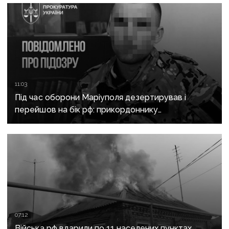
11:03
Під час оборони Маріуполя дезертирував і
перейшов на бік рф: прикордоннику
з «Азовсталі» повідомили про підозру
07:12
Війська рф вдарили по 11 населених пунктах