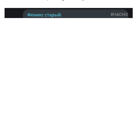
«Я пишу не від „ліхтаря“:
компенсаційного житла більше
не буде»
Маріуполець Олег Морозюк, який нині є