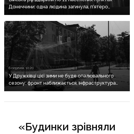
Донеччини: одна людина загинула, п’ятеро
поранені
6 серпня, 10:20
У Дружківці цієї зими не буде опалювального
сезону: фронт наближається, інфраструктура
критично зруйнована
«Будинки зрівняли