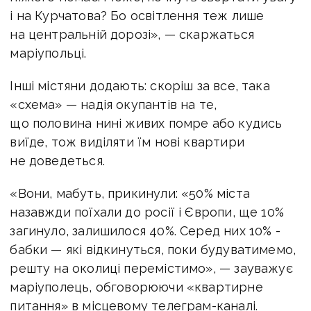
і на Курчатова? Бо освітлення теж лише
на центральній дорозі», — скаржаться
маріупольці.
Інші містяни додають: скоріш за все, така
«схема» — надія окупантів на те,
що половина нині живих помре або кудись
виїде, тож виділяти їм нові квартири
не доведеться.
«Вони, мабуть, прикинули: «50% міста
назавжди поїхали до росії і Європи, ще 10%
загинуло, залишилося 40%. Серед них 10% -
бабки — які відкинуться, поки будуватимемо,
решту на околиці перемістимо», — зауважує
маріуполець, обговорюючи «квартирне
питання» в місцевому телеграм-каналі.