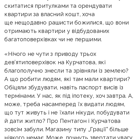
скитатися притулками та орендувати
квартири за власний кошт, хоча
ще нещодавно рашисти божилися, що вони
отримають квартири у відбудованих
багатоповерхівках чи не першими.
«Нічого не чути з приводу трьох
дев’ятиповерхівок на Курчатова, які
благополучно знесли та зрівняли із землею?
А що робити людям, які там мали квартири?
Обіцяли збудувати, навіть паспорт висів із
термінами. У нас, як під іпотеку, хоч завтра. А,
може, треба насамперед їх видати людям,
що тут живуть і не їхали нікуди, побудувати
й дати житло? Про Пентагон і Курчатова
зовсім забули. Магазину типу „Грації“ більше
ніякого немає. Може, почнуть звертати увагу