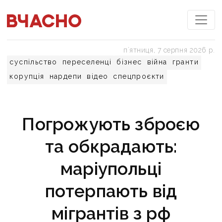
пʼятниця, 7 серпня 2026 р.
суспільство
переселенці
бізнес
війна
гранти
корупція
нардепи
відео
спецпроєкти
Погрожують зброєю
та обкрадають:
маріупольці
потерпають від
мігрантів з рф