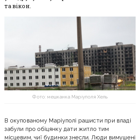
та вікон.
Фото: мешканка Маріуполя Хель
В окупованому Маріуполі рашисти при владі
забули про обіцянку дати житло тим
місцевим, чиї будинки знесли. Люди вимушені