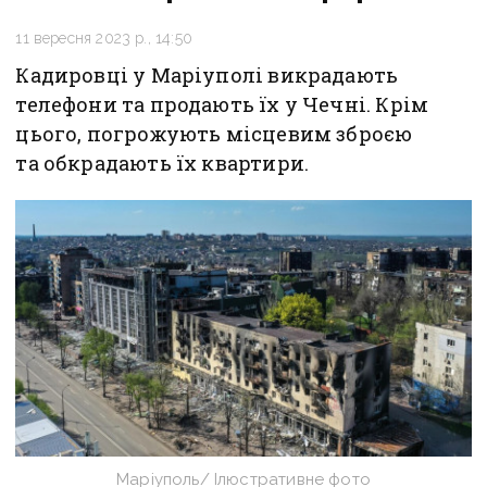
11 вересня 2023 р., 14:50
Кадировці у Маріуполі викрадають
телефони та продають їх у Чечні. Крім
цього, погрожують місцевим зброєю
та обкрадають їх квартири.
Маріуполь/ Ілюстративне фото