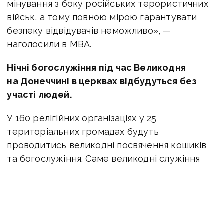
мінування з боку російських терористичних
військ, а тому повною мірою гарантувати
безпеку відвідувачів неможливо», —
наголосили в МВА.
Нічні богослужіння під час Великодня
на Донеччині в церквах відбудуться без
участі людей.
У 160 релігійних організаціях у 25
територіальних громадах будуть
проводитись великодні посвячення кошиків
та богослужіння. Саме великодні служіння
відбудуться у 19 храмах області, але при
закритих дверях у присутності лише
священнослужителів.
ЧИТАЙТЕ ТАКОЖ:
Евакуаційний потяг із