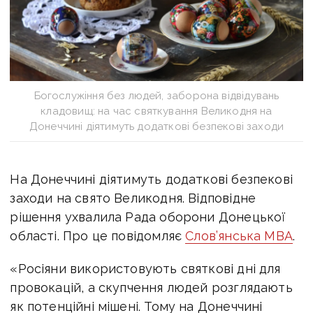
Богослужіння без людей, заборона відвідувань
кладовищ: на час святкування Великодня на
Донеччині діятимуть додаткові безпекові заходи
На Донеччині діятимуть додаткові безпекові
заходи на свято Великодня. Відповідне
рішення ухвалила Рада оборони Донецької
області.
Про це повідомляє
Слов’янська МВА
.
«Росіяни використовують святкові дні для
провокацій, а скупчення людей розглядають
як потенційні мішені. Тому на Донеччині