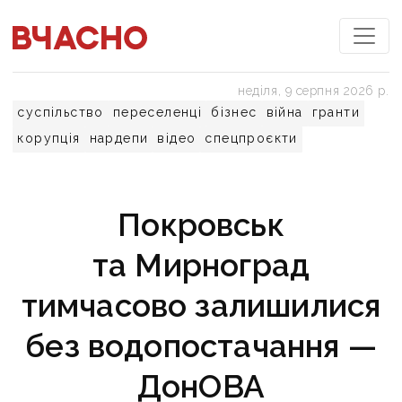
неділя, 9 серпня 2026 р.
суспільство
переселенці
бізнес
війна
гранти
корупція
нардепи
відео
спецпроєкти
Покровськ
та Мирноград
тимчасово залишилися
без водопостачання —
ДонОВА