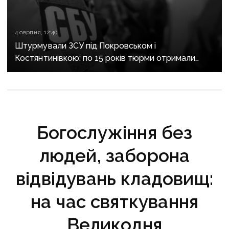
4 серпня, 12:40
Штурмували ЗСУ під Покровськом і
Костянтинівкою: по 15 років тюрми отримали
десятеро бойовиків, які воювали на боці рф
Богослужіння без
людей, заборона
відвідувань кладовищ:
на час святкування
Великодня