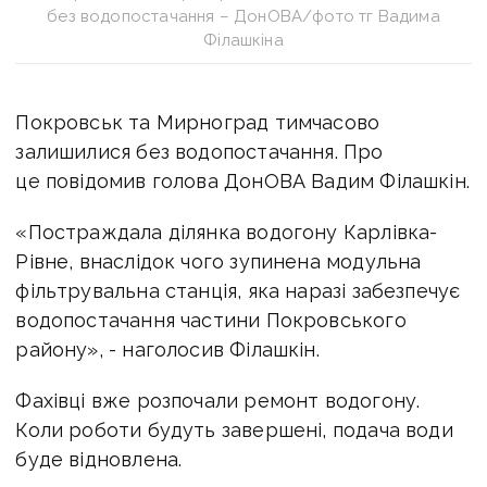
без водопостачання – ДонОВА/фото тг Вадима
Філашкіна
Покровськ та Мирноград тимчасово
залишилися без водопостачання. Про
це повідомив голова ДонОВА Вадим Філашкін.
«Постраждала ділянка водогону Карлівка-
Рівне, внаслідок чого зупинена модульна
фільтрувальна станція, яка наразі забезпечує
водопостачання частини Покровського
району», - наголосив Філашкін.
Фахівці вже розпочали ремонт водогону.
Коли роботи будуть завершені, подача води
буде відновлена.