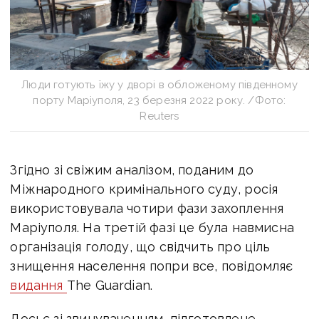
Люди готують їжу у дворі в обложеному південному
порту Маріуполя, 23 березня 2022 року. /Фото:
Reuters
Згідно зі свіжим аналізом, поданим до
Міжнародного кримінального суду, росія
використовувала чотири фази захоплення
Маріуполя. На третій фазі це була навмисна
організація голоду, що свідчить про ціль
знищення населення попри все,
повідомляє
видання
The Guardian.
Досьє зі звинуваченням, підготовлене