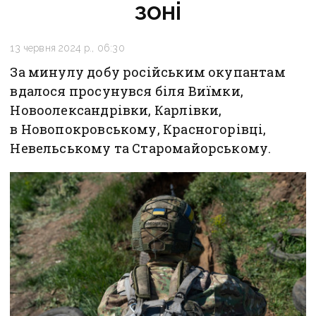
зоні
13 червня 2024 р., 06:30
За минулу добу російським окупантам
вдалося просунувся біля Виїмки,
Новоолександрівки, Карлівки,
в Новопокровському, Красногорівці,
Невельському та Старомайорському.