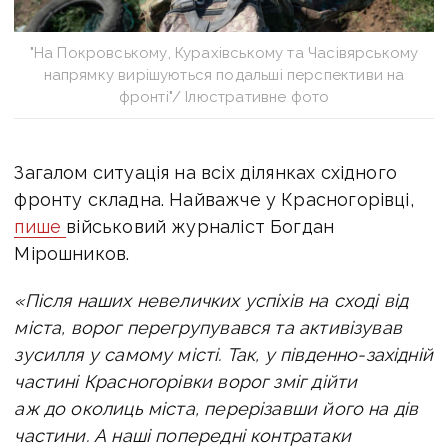
"На Покровському, Курахівському та Часівярському
напрямку вирішуються подальші перспективи на
фронті"/ Ілюстративне фото
Загалом ситуація на всіх
ділянках східного
фронту складна. Н
айважче у Красногорівці,
пише
військовий журналіст Богдан
Мірошников.
«Після наших невеличких успіхів на сході від
міста, ворог перегрупувався та активізував
зусилля у самому місті.
Так, у південно-західній
частині Красногорівки ворог зміг дійти
аж до околиць міста, перерізавши його на дів
частини.
А наші попередні контратаки