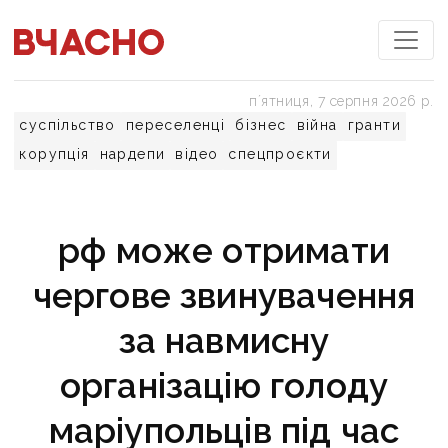
пʼятниця, 7 серпня 2026 р.
суспільство
переселенці
бізнес
війна
гранти
корупція
нардепи
відео
спецпроєкти
рф може отримати
чергове звинувачення
за навмисну
організацію голоду
маріупольців під час