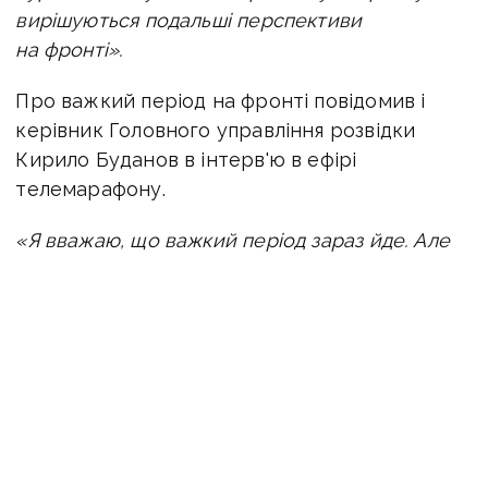
вирішуються подальші перспективи
на фронті».
Про важкий період на фронті повідомив і
керівник Головного управління розвідки
Кирило Буданов в інтерв'ю в ефірі
телемарафону.
«Я вважаю, що важкий період зараз йде. Але
я ще раз повторюю — армагедону жодного
не буде. Не переймайтесь, ми вистоїмо
та переможемо», — сказав Буданов
.
Він також розповів, що літній контрнаступ
рф вже розпочався.
«Він вже йде. Він почався в середині травня і