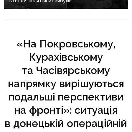
та води після нічних вибухів
«На Покровському,
Курахівському
та Часівярському
напрямку вирішуються
подальші перспективи
на фронті»: ситуація
в донецькій операційній