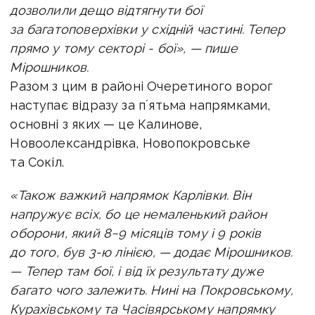
дозволили дещо відтягнути бої
за багатоповерхівки у східній частині.
Тепер
прямо у тому секторі - бої», — пише
Мірошников.
Разом з цим в районі Очеретиного ворог
наступає відразу за пʼятьма напрямками,
основні з яких — це Калинове,
Новоолександрівка, Новопокровське
та Сокіл.
«Також важкий напрямок Карлівки. Він
напружує всіх, бо це немаленький район
оборони, який 8−9 місяців тому і 9 років
до того, був 3-ю лінією, — додає Мірошников.
—
Тепер там бої, і від їх результату дуже
багато чого залежить.
Нині на Покровському,
Курахівському та Часівярському напрямку