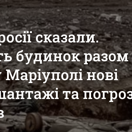
росії сказали.
ть будинок разом
у Маріуполі нові
шантажі та погроз
в