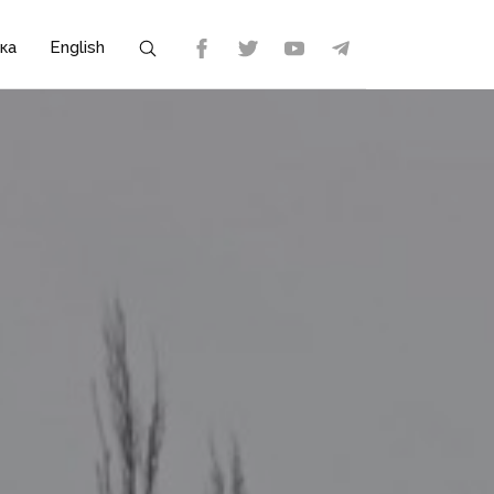
ка
English