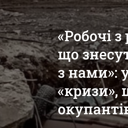
«Робочі з 
що знесу
з нами»: 
«кризи», 
окупанті