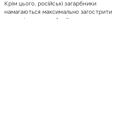
Крім цього, російські загарбники
намагаються максимально загострити
ситуацію навколо Авдіївки та прагнуть
відтіснити Сили оборони від Роботиного,
йдеться у
звіті
Інституту вивчення війни.
Російські війська розпочали наступальні
операції в цих районах. Окупанти атакували
позиції Сил оборони в районі Очеретиного,
Тоненького і Бердичів в Донецької області.
У Генштабі ЗСУ підтвердили інформацію про
активізацію ворога. Повідомляється,
що загарбники залучили три батальйони для
наступальних операцій, однак поки жодного
просування досягти не змогли.