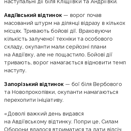
наступальні дії біля Кліщіївки та Андріївки.
Авдіївський відтинок
— ворог почав
масований штурм на ділянці відразу в кількох
місцях. Тривають бойові дії. Враховуючи
кількість залученої техніки та особового
складу, окупанти мали серйозні плани
на Авдіївку, але не пощастило. Бойові дії
тривають, ворог намагається відновити темп
наступу.
Запорізький відтинок
— бої біля Вербового
та Новопрокопівки, окупанти намагаються
перехопити ініціативу.
«Доволі важкий день видався
на Авдіївському відтинку. Попри це, Силам
Оборони вдалося втриматися та дати відсіч