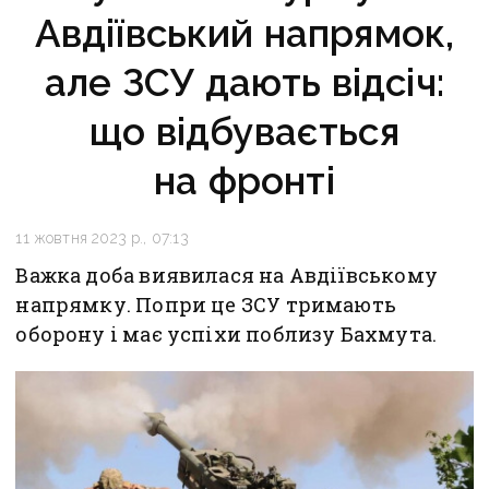
Авдіївський напрямок,
але ЗСУ дають відсіч:
що відбувається
на фронті
11 жовтня 2023 р., 07:13
Важка доба виявилася на Авдіївському
напрямку. Попри це ЗСУ тримають
оборону і має успіхи поблизу Бахмута.