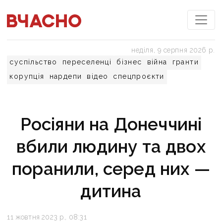
неділя, 9 серпня 2026 р.
суспільство
переселенці
бізнес
війна
гранти
корупція
нардепи
відео
спецпроєкти
Росіяни на Донеччині
вбили людину та двох
поранили, серед них —
дитина
11 жовтня 2023 р., 08:31