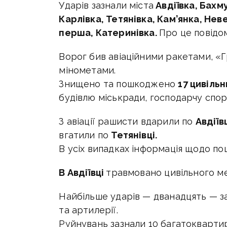
Ударів зазнали міста
Авдіївка, Бахм
Карлівка, Тетянівка, Кам’янка, Не
перша, Катеринівка.
Про це повідом
Ворог бив авіаційними ракетами, «
мінометами.
Знищено та пошкоджено
17 цивільн
будівлю міськради, господарчу спо
З авіації рашисти вдарили по
Авдіїв
вгатили по
Тетянівці.
В усіх випадках інформація щодо п
В Авдіївці
травмовано цивільного м
Найбільше ударів — дванадцять — з
та артилерії.
Руйнувань зазнали 10 багатоквартир