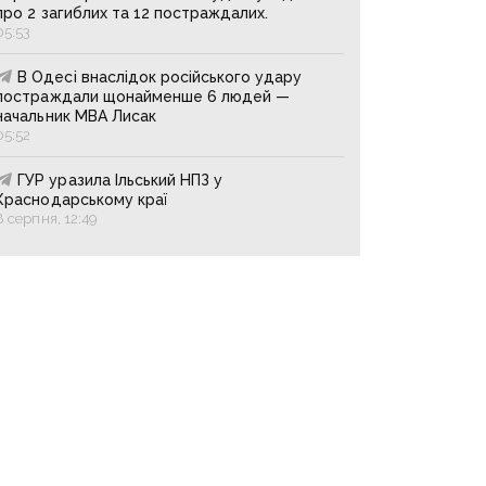
про 2 загиблих та 12 постраждалих.
05:53
В Одесі внаслідок російського удару
постраждали щонайменше 6 людей —
начальник МВА Лисак
05:52
ГУР уразила Ільський НПЗ у
Краснодарському краї
8 серпня, 12:49