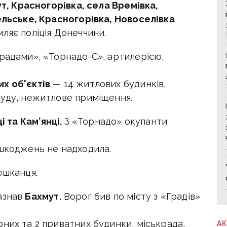
ут, Красногорівка, села Времівка,
вельське, Красногорівка, Новоселівка
ляє поліція Донеччини.
Градами», «Торнадо-С», артилерією,
их об'єктів
— 14 житлових будинків,
руду, нежитлове приміщення.
ці та Кам’янці.
З «Торнадо» окупанти
ошкоджень не надходила.
ешканця.
азнав
Бахмут.
Ворог бив по місту з «Градів»
них та 2 приватних будинки, міськрада,
А