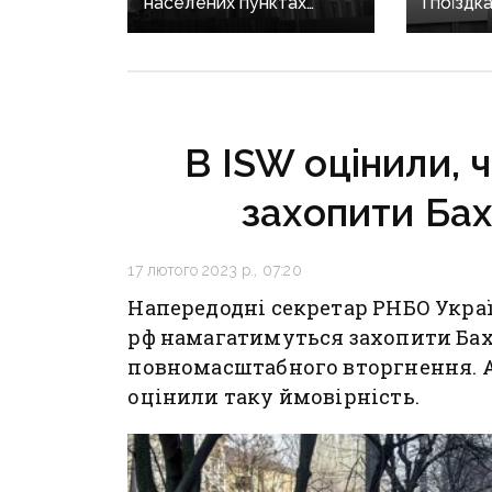
населених пунктах
і поїздк
Донеччини: одна людина
знову в
загинула, п’ятеро
Кирилен
поранені
за корд
В ISW оцінили, 
захопити Бах
17 лютого 2023 р., 07:20
Напередодні секретар РНБО Украї
рф намагатимуться захопити Бах
повномасштабного вторгнення. 
оцінили таку ймовірність.