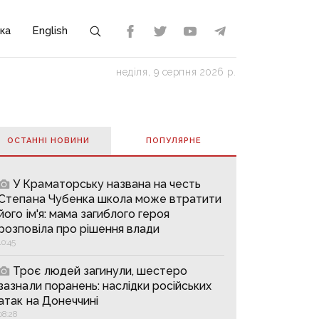
ка
English
неділя, 9 серпня 2026 р.
ОСТАННІ НОВИНИ
ПОПУЛЯРНE
У Краматорську названа на честь
Степана Чубенка школа може втратити
його ім'я: мама загиблого героя
розповіла про рішення влади
10:45
Троє людей загинули, шестеро
зазнали поранень: наслідки російських
атак на Донеччині
08:28