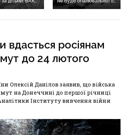
а за дітьми: ВАКС
не буде опалювального
ідмовив
сезону: фронт
кам у виїзді
наближається,
он
інфраструктура
критично зруйнована
чи вдасться росіянам
мут до 24 лютого
ни Олексій Данілов заявив, що війська
мут на Донеччині до першої річниці
Аналітики Інституту вивчення війни