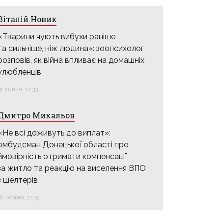
Віталій Новик
«Тварини чують вибухи раніше
та сильніше, ніж людина»: зоопсихолог
розповів, як війна впливає на домашніх
улюбленців
31 липня, 12:33
Дмитро Михальов
«Не всі доживуть до виплат»:
омбудсман Донецької області про
ймовірність отримати компенсації
за житло та реакцію на виселення ВПО
з шелтерів
16 червня, 11:39