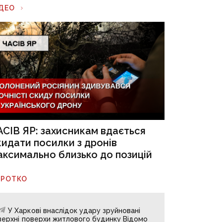
ІДЕО
АСІВ ЯР: захисникам вдається
кидати посилки з дронів
аксимально близько до позицій
ОРОТКО
У Харкові внаслідок удару зруйновані
верхні поверхи житлового будинку Відомо