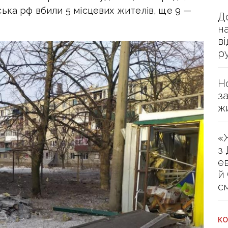
ька рф вбили 5 місцевих жителів, ще 9 —
Д
н
в
р
Н
з
ж
«
з
е
й
с
КО