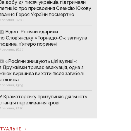
За добу 27 тисяч українців підтримали
петицію про присвоєння Олексію Юкову
звання Героя України посмертно
8 серпня, 07:00
Відео. Росіяни вдарили
по Слов’янську «Торнадо-С»: загинула
людина, п’ятеро поранені
7 серпня, 16:27
«Росіяни знищують цілі вулиці»:
з Дружківки триває евакуація, одна з
жінок вирішила виїхати після загибелі
чоловіка
7 серпня, 13:05
У Краматорську призупиняє діяльність
станція переливання крові
7 серпня, 12:16
КТУАЛЬНЕ