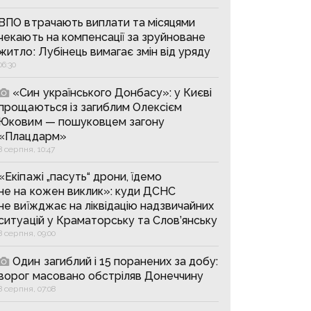
ВПО втрачають виплати та місяцями
чекають на компенсації за зруйноване
житло: Лубінець вимагає змін від уряду
06:30
«Син українського Донбасу»: у Києві
прощаються із загиблим Олексієм
Юковим — пошуковцем загону
«Плацдарм»
8 серпня, 10:47
«Екіпажі „пасуть“ дрони, їдемо
не на кожен виклик»: куди ДСНС
не виїжджає на ліквідацію надзвичайних
ситуацій у Краматорську та Слов’янську
8 серпня, 09:00
Один загиблий і 15 поранених за добу:
ворог масовано обстріляв Донеччину
8 серпня, 07:08