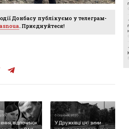
одії Донбасу публікуємо у телеграм-
hasnoua
. Приєднуйтеся!
4:00
6 серпня, 10:20
ення, відпочинок
У Дружківці цієї зими