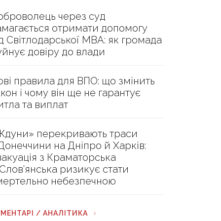
оброволець через суд
амагається отримати допомогу
ід Світлодарської МВА: як громада
уйнує довіру до влади
ові правила для ВПО: що змінить
акон і чому він ще не гарантує
итла та виплат
Ждуни» перекривають траси
 Донеччини на Дніпро й Харків:
вакуація з Краматорська
 Слов’янська ризикує стати
мертельно небезпечною
МЕНТАРІ / АНАЛІТИКА