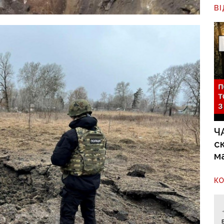
В
Ч
с
м
К