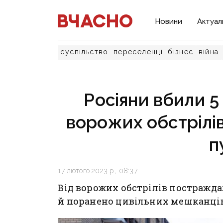
Новини
Актуал
суспільство
переселенці
бізнес
війна
Росіяни вбили 5
ворожих обстрілів
п
17 лютого 2023 р., 08:37
Від ворожих обстрілів постражда
й поранено цивільних мешканців