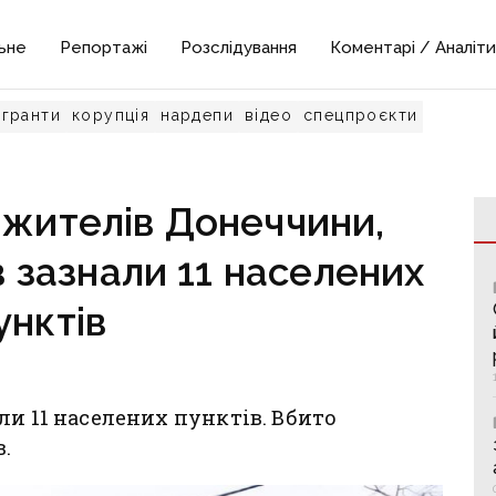
ьне
Репортажі
Розслідування
Коментарі / Аналіти
гранти
корупція
нардепи
відео
спецпроєкти
 жителів Донеччини,
 зазнали 11 населених
унктів
ли 11 населених пунктів. Вбито
.