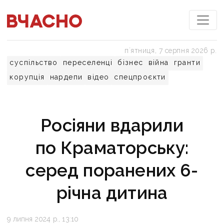
пʼятниця, 7 серпня 2026 р.
суспільство
переселенці
бізнес
війна
гранти
корупція
нардепи
відео
спецпроєкти
Росіяни вдарили
по Краматорську:
серед поранених 6-
річна дитина
9 липня 2024 р., 13:10