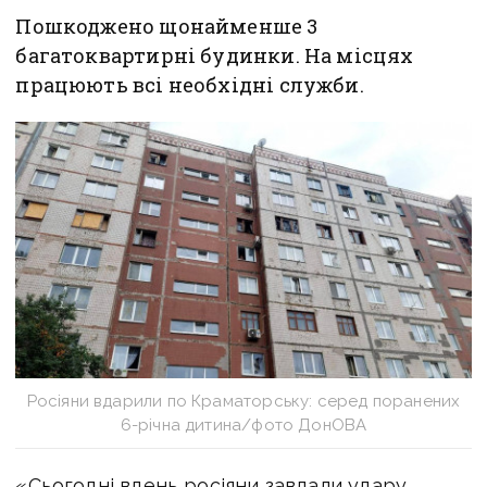
Пошкоджено щонайменше 3
багатоквартирні будинки. На місцях
працюють всі необхідні служби.
Росіяни вдарили по Краматорську: серед поранених
6-річна дитина/фото ДонОВА
«Сьогодні вдень росіяни завдали удару