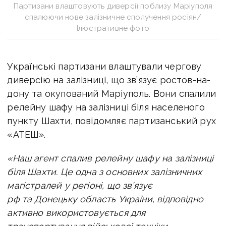
Партизани влаштовують диверсії поблизу Маріуполя
спалюючи нове залізничне сполучення росіян/
Ілюстративне фото
Українські партизани влаштували чергову
диверсію на залізниці,
що зв’язує ростов-на-
дону та окупований Маріуполь. Вони спалили
релейну шафу на залізниці біля населеного
пункту Шахти, повідомляє партизанський рух
«АТЕШ».
«Наш агент спалив релейну шафу на залізниці
біля Шахти. Це одна з основних залізничних
магістралей у регіоні, що зв’язує
рф та Донецьку область України, відповідно
активно використовується для