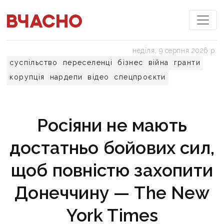
неділя, 9 серпня 2026 р.
суспільство
переселенці
бізнес
війна
гранти
корупція
нардепи
відео
спецпроєкти
Росіяни не мають
достатньо бойових сил,
щоб повністю захопити
Донеччину — The New
York Times