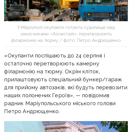
У Маріуполі окупанти готують судилище над
захисниками «Азовсталі»: перетворюють
філармонію на тюрму / фото: Петро Андрющенко
«Окупанти поспішають до 24 серпня і
остаточно перетворюють камерну
філармонію на тюрму. Окрім кліток,
прилаштовують спеціальний бункер/гараж
для прийому автозаків, які будуть перевозити
наших полонених Героїв», — повідомив
радник Маріупольського міського голови
Петро Андрющенко.