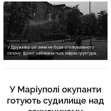
6 серпня, 10:20
У Дружківці цієї зими не буде опалювального
сезону: фронт наближається, інфраструктура
критично зруйнована
У Маріуполі окупанти
готують судилище над