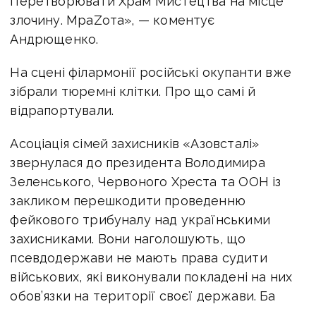
Перетворювати Храм Мистецтва на місце
злочину. МраZота», — коментує
Андрющенко.
На сцені філармонії російські окупанти вже
зібрали тюремні клітки. Про що самі й
відрапортували.
Асоціація сімей захисників «Азовсталі»
звернулася до президента Володимира
Зеленського, Червоного Хреста та ООН із
закликом перешкодити проведенню
фейкового трибуналу над українськими
захисниками. Вони наголошують, що
псевдодержави не мають права судити
військових, які виконували покладені на них
обов’язки на території своєї держави. Ба
більше, їхні права мають гарантувати