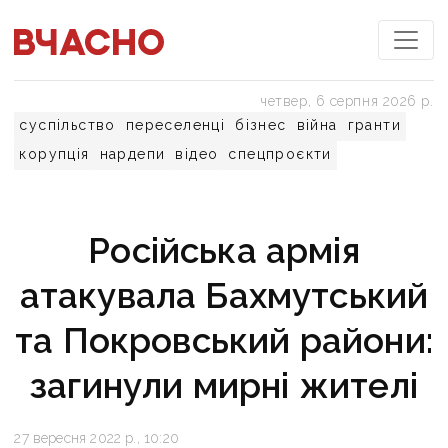
четвер, 6 серпня 2026 р.
суспільство
переселенці
бізнес
війна
гранти
корупція
нардепи
відео
спецпроєкти
Російська армія
атакувала Бахмутський
та Покровський райони:
загинули мирні жителі
27 вересня 2022 р., 10:20