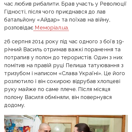
час любив рибалити. Брав участь у Революції
Гідності, після чого приєднався до лав
батальйону «Айдар» та поїхав на війну,
розповідає
Меморіал.ua.
26 серпня 2014 року під час одного з боїв 19-
річний Василь отримав важкі поранення та
потрапив у полон до терористів. Один з них
помітив на правій руці Пелиша татуювання з
тризубом і написом «Слава Україні». Це його
розлютило і він сокирою відрубав хлопцеві
руку майже по саме плече. Після місяця
полону Василя обміняли, він повернувся
додому.