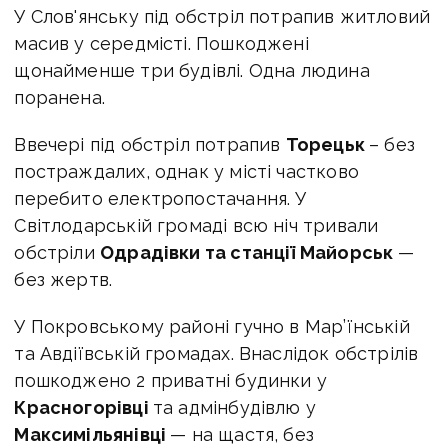
У Слов'янську під обстріл потрапив житловий
масив у середмісті. Пошкоджені
щонайменше три будівлі. Одна людина
поранена.
Ввечері під обстріл потрапив
Торецьк
– без
постраждалих, однак у місті частково
перебито електропостачання. У
Світлодарській громаді всю ніч тривали
обстріли
Одрадівки та станції Майорськ
—
без жертв.
У Покровському районі гучно в Мар’їнській
та Авдіївській громадах. Внаслідок обстрілів
пошкоджено 2 приватні будинки у
Красногорівці
та адмінбудівлю у
Максимільянівці
— на щастя, без