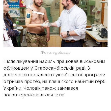
Фото: vgolos.us
Після лікування Василь працював військовим
обліковцем у Старосамбірській раді. З
допомогою канадсько-української програми
отримав протез, на плечі якого набитий герб
України. Чоловік також займався
волонтерською діяльністю.
У 2016 році Пелиша нагородили орденом «За