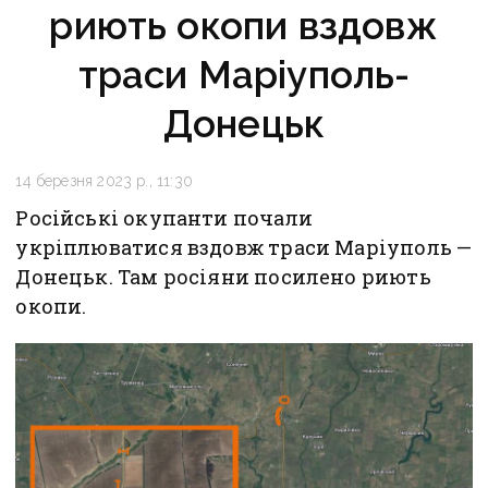
риють окопи вздовж
траси Маріуполь-
Донецьк
14 березня 2023 р., 11:30
Російські окупанти почали
укріплюватися вздовж траси Маріуполь —
Донецьк. Там росіяни посилено риють
окопи.