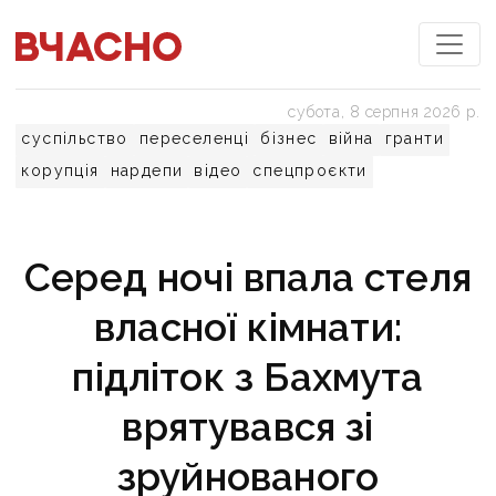
субота, 8 серпня 2026 р.
суспільство
переселенці
бізнес
війна
гранти
корупція
нардепи
відео
спецпроєкти
Серед ночі впала стеля
власної кімнати:
підліток з Бахмута
врятувався зі
зруйнованого