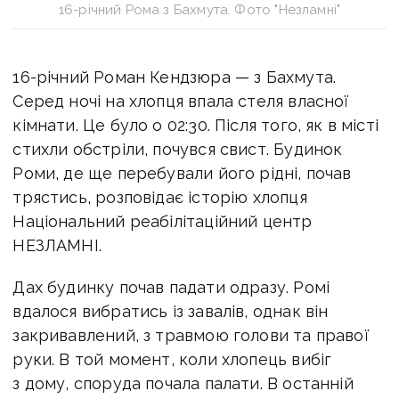
16-річний Рома з Бахмута. Фото "Незламні"
16-річний Роман Кендзюра — з Бахмута.
Серед ночі на хлопця впала стеля власної
кімнати. Це було о 02:30. Після того, як в місті
стихли обстріли, почувся свист. Будинок
Роми, де ще перебували його рідні, почав
трястись, розповідає
історію хлопця
Національний реабілітаційний центр
НЕЗЛАМНІ.
Дах будинку почав падати одразу. Ромі
вдалося вибратись із завалів, однак він
закривавлений, з травмою голови та правої
руки. В той момент, коли хлопець вибіг
з дому, споруда почала палати. В останній