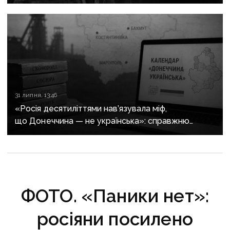
руйнує довіру до влади
31 липня, 13:46
«Росія десятиліттями нав’язувала міф,
що Донеччина — не українська»: справжню
історію регіону зберуть в унікальному календарі
ФОТО. «Паники нет»:
росіяни посилено