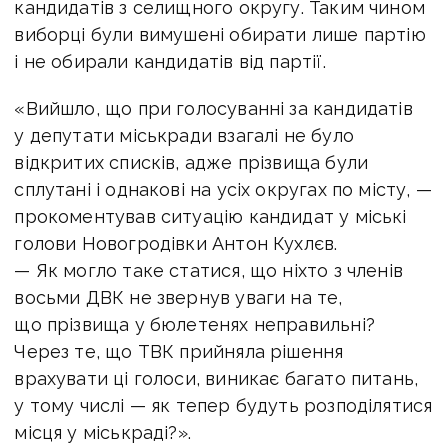
кандидатів з селищного округу. Таким чином
виборці були вимушені обирати лише партію
і не обирали кандидатів від партії.
«Вийшло, що при голосуванні за кандидатів
у депутати міськради взагалі не було
відкритих списків, адже прізвища були
сплутані і однакові на усіх округах по місту, —
прокоментував ситуацію кандидат у міські
голови Новогродівки Антон Кухлєв.
— Як могло таке статися, що ніхто з членів
восьми ДВК не звернув уваги на те,
що прізвища у бюлетенях неправильні?
Через те, що ТВК прийняла рішення
врахувати ці голоси, виникає багато питань,
у тому числі — як тепер будуть розподілятися
місця у міськраді?».