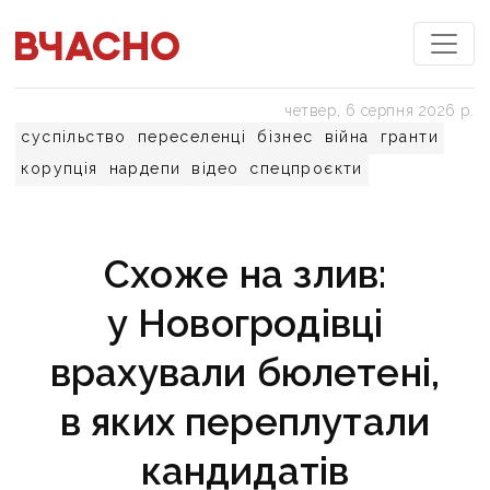
четвер, 6 серпня 2026 р.
суспільство
переселенці
бізнес
війна
гранти
корупція
нардепи
відео
спецпроєкти
Схоже на злив:
у Новогродівці
врахували бюлетені,
в яких переплутали
кандидатів