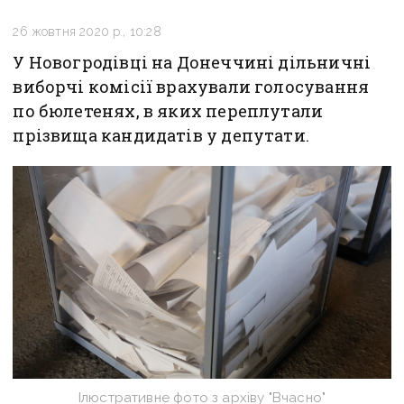
26 жовтня 2020 р., 10:28
У Новогродівці на Донеччині дільничні
виборчі комісії врахували голосування
по бюлетенях, в яких переплутали
прізвища кандидатів у депутати.
Ілюстративне фото з архіву "Вчасно"