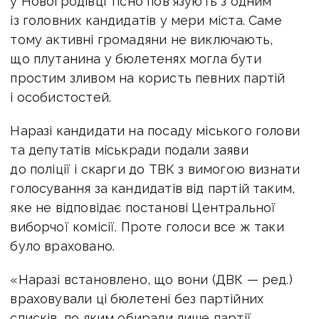
у Новогродівці тісно пов`язують з одним
із головних кандидатів у мери міста. Саме
тому активні громадяни не виключають,
що плутанина у бюлетенях могла бути
простим зливом на користь певних партій
і особистостей.
Наразі кандидати на посаду міського голови
та депутатів міськради подали заяви
до поліції і скарги до ТВК з вимогою визнати
голосування за кандидатів від партій таким,
яке не відповідає постанові Центральної
виборчої комісії. Проте голоси все ж таки
було враховано.
«Наразі встановлено, що вони (ДВК — ред.)
враховували ці бюлетені без партійних
списків, по яким обирали лише партії,