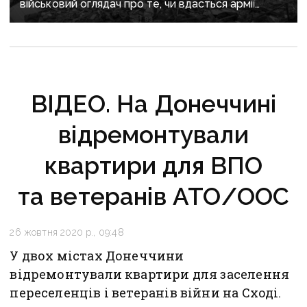
військовий оглядач про те, чи вдасться армії
рф захопити останню агломерацію Донеччини до
кінця 2026 року
ВІДЕО. На Донеччині
відремонтували
квартири для ВПО
та ветеранів АТО/ООС
26 жовтня 2020 р., 09:48
У двох містах Донеччини
відремонтували квартири для заселення
переселенців і ветеранів війни на Сході.