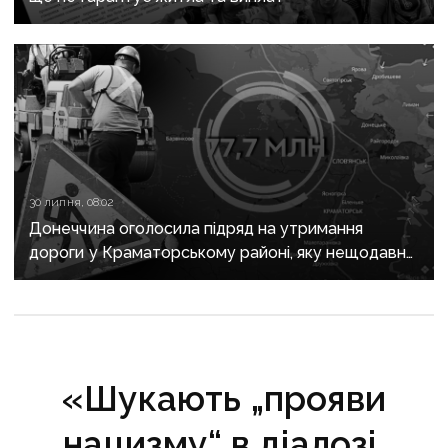
30 липня, 08:02
Донеччина оголосила підряд на утримання
дороги у Краматорському районі, яку нещодавно
вже ремонтували
«Шукають „прояви
нацизму“ в діалозі,