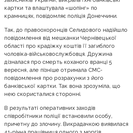
картки та влаштувала «шопінг» по
крамницях, повідомляє поліція Донеччини.
Так, до правоохоронців Селидового надійшло
повідомлення від мешканки Чернівецької
області про крадіжку коштів її загиблого
чоловіка-військовослужбовця. Дружина
дізналася про смерть коханого вранці 5
вересня, але пізніше отримала СМС-
повідомлення про розрахунки з його
банківської картки. Так вона зрозуміла, що
нею скористалися сторонні.
В результаті оперативних заходів
співробітники поліції встановили особу,
причетну до злочину. Викрадачкою виявилася
41-річна працівниця одного з моргів