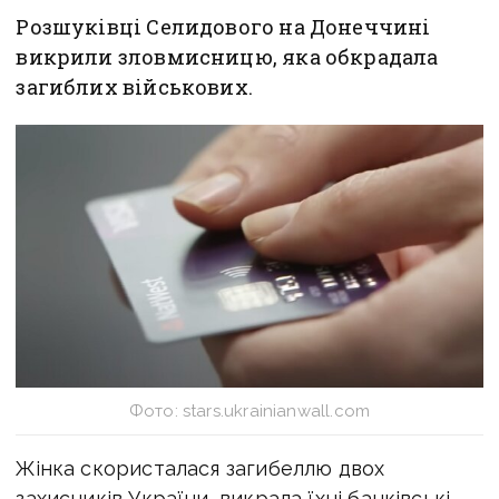
Розшуківці Селидового на Донеччині
викрили зловмисницю, яка обкрадала
загиблих військових.
Фото: stars.ukrainianwall.com
Жінка скористалася загибеллю двох
захисників України, викрала їхні банківські