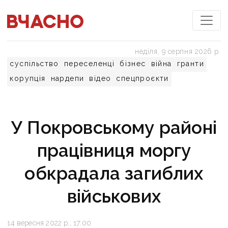
неділя, 9 серпня 2026 р.
суспільство
переселенці
бізнес
війна
гранти
корупція
нардепи
відео
спецпроєкти
У Покровському районі
працівниця моргу
обкрадала загиблих
військових
14 вересня 2022 р., 17:00