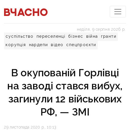
неділя, 9 серпня 2026 р.
суспільство
переселенці
бізнес
війна
гранти
корупція
нардепи
відео
спецпроєкти
В окупованій Горлівці
на заводі стався вибух,
загинули 12 військових
РФ, — ЗМІ
29 листопада 2020 р., 10:13