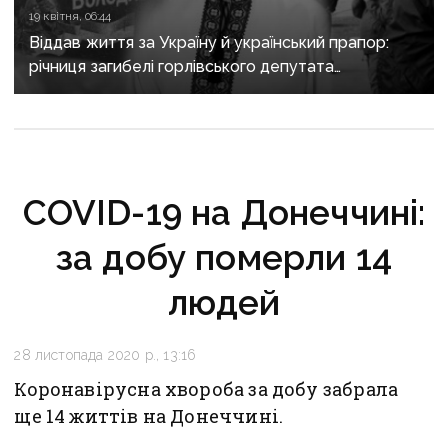
19 квітня, 06:44
Віддав життя за Україну й український прапор:
річниця загибелі горлівського депутата
Володимира Рибака, якого закатували бойовики
COVID-19 на Донеччині:
за добу померли 14
людей
28 листопада 2020 р., 13:16
Коронавірусна хвороба за добу забрала
ще 14 життів на Донеччині.