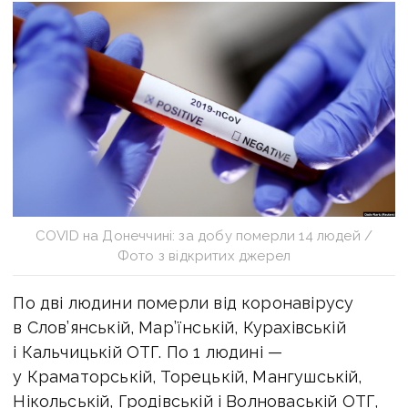
COVID на Донеччині: за добу померли 14 людей /
Фото з відкритих джерел
По дві людини померли від коронавірусу
в Слов’янській, Мар’їнській, Курахівській
і Кальчицькій ОТГ. По 1 людині —
у Краматорській, Торецькій, Мангушській,
Нікольській, Гродівській і Волноваській ОТГ,