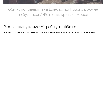
Обміну полоненими на Донбасі до Нового року не
відбудеться / Фото з відкритих джерел
Росія звинувачує Україну в нібито
гальмуванні процесу підготовки до нового
обміну, повідомляють російські ЗМІ
із посиланням на джерело, близьке
до переговорів щодо Донбасу з російської
сторони та представника так званої «ЛНР».
Зазначається, що Україна подала документи
на обмін 11 осіб. При цьому очільник
російської делегації в ТКГ Борис Гризлов
заявляє, що нібито українська сторона
створює непереборні перешкоди для нового
обміну.