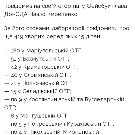
повідомив на своїй сторінці у Фейсбук глава
ДонОДА Павло Кириленко.
За його словами, лабораторії повідомили про
ще 419 хворих, серед яких 15 дітей:
— 180 у Маріупольській ОТГ;
— 51 у Бахмутській ОТГ;
— 42 у Краматорській ОТГ;
— 40 у Слов’янській ОТГ;
— 21 у Волноваській ОТГ;
— 15 у Селидівській ОТГ;
— по 9 у Костянтинівській та Вугледарській
ОТГ;
— 8 у Мангушській ОТГ;
— по 5 у Покровській і Курахівській ОТГ;
— по 4 у Нікольській, Мирненській