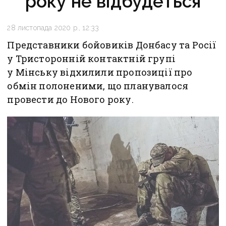
року не відбудеться
28 листопада 2020 р., 12:33
Представники бойовиків Донбасу та Росії
у Тристоронній контактній групі
у Мінську відхилили пропозиції про
обмін полоненими, що планувалося
провести до Нового року.