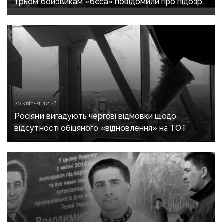
трьом бойовикам «бєса» повідомили про підозру
у воєнних злочинах
20 квітня, 12:26
Росіяни вигадують чергові відмовки щодо
відсутності обіцяного «відновлення» на ТОТ