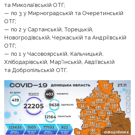
та Миколаївській ОТГ;
— по 3 у Мирноградській та Очеретинській
ОТГ;
— по 2 у Сартанській, Торецькій,
Новогродівській, Черкаській та Андріївській
ОТГ;
— по 1 у Часовоярській, Кальчицькй,
Хлібодарівській, Мар’їнській, Авдіївській
та Добропільській ОТГ.