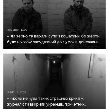
3 серпня, 14:00
«Їли зерно та варили супи з кошатини, бо жерти
було нічого»: засуджений до 15 років донеччанин
розповів, як воював за «ДНР» і потрапив у полон
при першому ж штурмі
8 липня, 10:35
«Ніколи не чула таких страшних криків»:
журналісти викрили українців, причетних