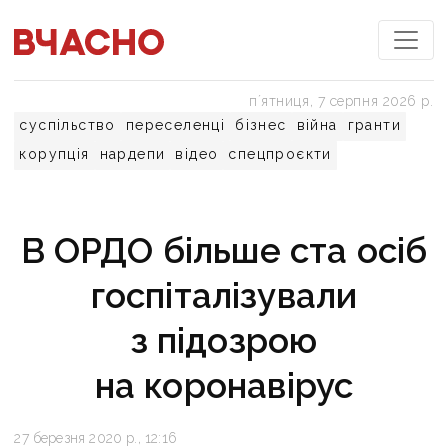
пʼятниця, 7 серпня 2026 р.
суспільство
переселенці
бізнес
війна
гранти
корупція
нардепи
відео
спецпроєкти
В ОРДО більше ста осіб
госпіталізували
з підозрою
на коронавірус
27 березня 2020 р., 12:16