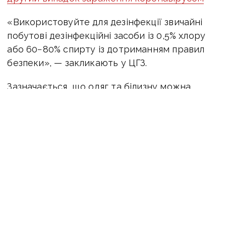
«Використовуйте для дезінфекції звичайні
побутові дезінфекційні засоби із 0,5% хлору
або 60−80% спирту із дотриманням правил
безпеки», — закликають у ЦГЗ.
Зазначається, що одяг та білизну можна
прати з порошком у машині за максимально
можливої температури та ретельно
висушувати.