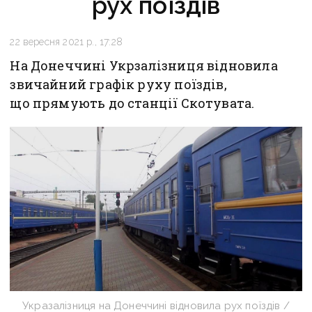
рух поїздів
22 вересня 2021 р., 17:28
На Донеччині Укрзалізниця відновила
звичайний графік руху поїздів,
що прямують до станції Скотувата.
Укразалізниця на Донеччині відновила рух поїздів /