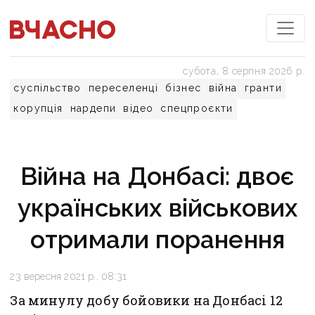
субота, 8 серпня 2026 р.
суспільство
переселенці
бізнес
війна
гранти
корупція
нардепи
відео
спецпроєкти
Війна на Донбасі: двоє
українських військових
отримали поранення
23 вересня 2021 р., 08:31
За минулу добу бойовики на Донбасі 12