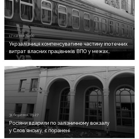
17 квітня, 14:00
Укрзалізниця компенсуватиме частину іпотечних
витрат власних працівників ВПО у межах
«єОселі»
31 березня, 09:27
Росіяни вдарили по залізничному вокзалу
у Слов’янську, є поранені