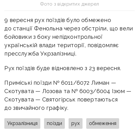
Фото з відкритих джерел
9 вересня рух поїздів було обмежено
до станції Фенольна через обстріли, що вели
бойовики з боку непідконтрольної
українській влади території, повідомляє
пресслужба Укрзалізниці.
Рух поїздів буде відновлено з 23 вересня.
Приміські поїзди № 6011/6072 Лиман —
Скотувата — Лозова та № 6003/6004 Ізюм —
Скотувата — Святогірськ повертаються
до звичайного графіку.
Укрзалізниця
поїзди
рух
обмеження