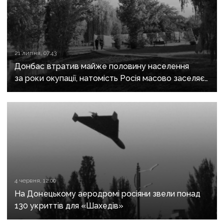
21 липня, 07:43
Донбас втратив майже половину населення
за роки окупації, натомість Росія масово заселяє
регіон своїми громадянами — ГУР
4 червня, 12:00
На Донецькому аеродромі росіяни звели понад
130 укриттів для «Шахедів»