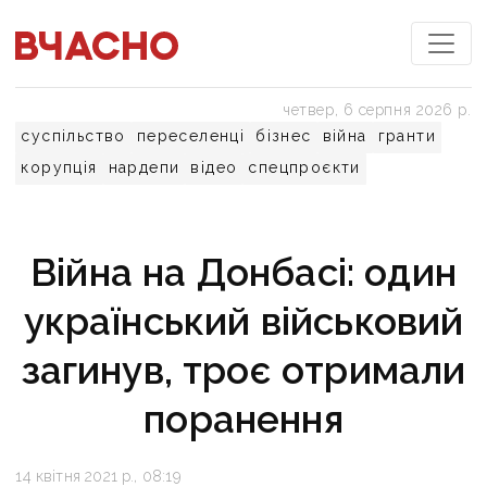
четвер, 6 серпня 2026 р.
суспільство
переселенці
бізнес
війна
гранти
корупція
нардепи
відео
спецпроєкти
Війна на Донбасі: один
український військовий
загинув, троє отримали
поранення
14 квітня 2021 р., 08:19