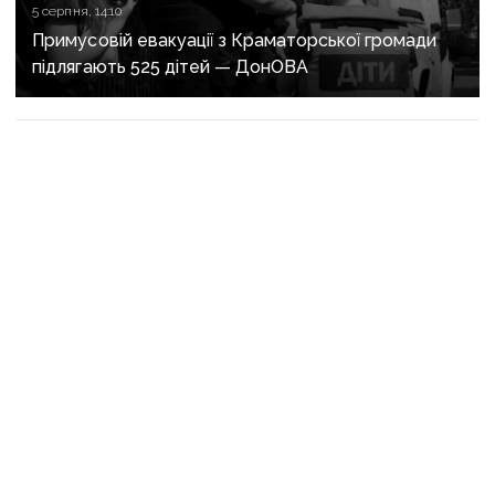
5 серпня, 14:10
Примусовій евакуації з Краматорської громади
підлягають 525 дітей — ДонОВА
5 серпня, 14:00
Спрацювали пошепки: бійці ССО без жодного
пострілу взяли в полон окупантів