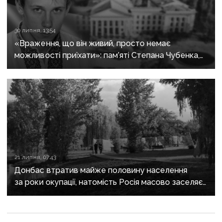
30 липня, 13:54
«Враження, що він живий, просто немає
можливості приїхати»: пам’яті Степана Чубенка,
якого закатували бойовики за любов до України
21 липня, 07:43
Донбас втратив майже половину населення
за роки окупації, натомість Росія масово заселяє
регіон своїми громадянами — ГУР