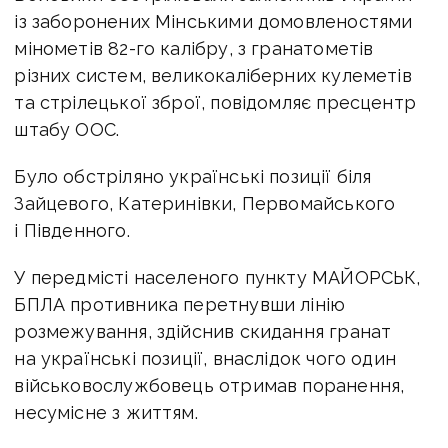
із заборонених Мінськими домовленостями
мінометів 82-го калібру, з гранатометів
різних систем, великокаліберних кулеметів
та стрілецької зброї, повідомляє пресцентр
штабу ООС.
Було обстріляно українські позиції біля
Зайцевого, Катеринівки, Первомайського
і Південного.
У передмісті населеного пункту МАЙОРСЬК,
БПЛА противника перетнувши лінію
розмежування, здійснив скидання гранат
на українські позиції, внаслідок чого один
військовослужбовець отримав поранення,
несумісне з життям.