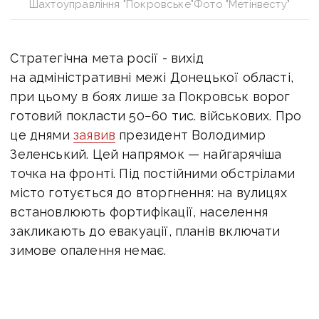
Шахтоуправління "Покровське"Фото "Метінвесту"
Стратегічна мета росії - вихід
на адміністративні межі Донецької області,
при цьому в боях лише за Покровськ ворог
готовий покласти 50−60 тис. військових. Про
це днями
заявив
президент Володимир
Зеленський. Цей напрямок — найгарячіша
точка на фронті. Під постійними обстрілами
місто готується до вторгнення: на вулицях
встановлюють фортифікації, населення
закликають до евакуації, планів включати
зимове опалення немає.
Крім важливості населеного пункту
як логістичного хабу для військових, місто