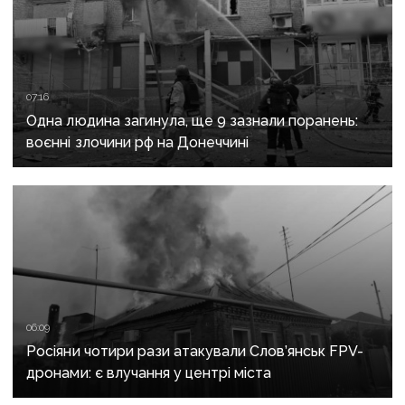
07:16
Одна людина загинула, ще 9 зазнали поранень:
воєнні злочини рф на Донеччині
06:09
Росіяни чотири рази атакували Слов’янськ FPV-
дронами: є влучання у центрі міста