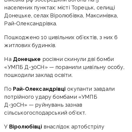
населених пунктах: місті Торецьк, селищі
Донецьке, селах Віролюбівка, Максимівка,
Рай-Олександрівка.
Пошкоджено 10 цивільних об'єктів, з них 6
житлових будинків.
На
Донецьке
росіяни скинули дві бомби
«УМПБ Д-30СН» — поранили цивільну особу,
пошкодили заклад освіти.
По
Рай-Олександрівці
окупанти завдали
потрійного удару бомбами «УМПБ
Д-30СН» — руйнувань зазнав
сільськогосподарський об'єкт.
У
Віролюбівці
внаслідок артобстрілу