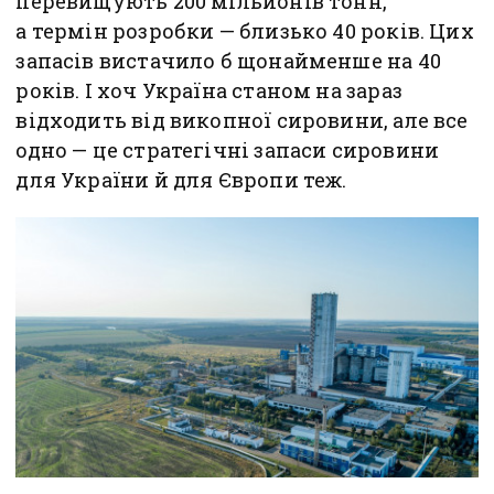
перевищують 200 мільйонів тонн,
а термін розробки — близько 40 років. Цих
запасів вистачило б щонайменше на 40
років. І хоч Україна станом на зараз
відходить від викопної сировини, але все
одно — це стратегічні запаси сировини
для України й для Європи теж.