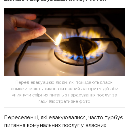
Перед евакуацією люди, які покидають власні
домівки, мають виконати певний алгоритм дій аби
уникнути спірних питань з нарахування послуг за
газ/ Ілюстративне фото
Переселенці, які евакуювалися, часто турбує
питання комунальних послуг у власних