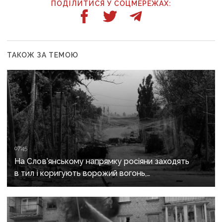
ПОДІЛИТИСЯ У СОЦМЕРЕЖАХ:
ТАКОЖ ЗА ТЕМОЮ
07:45
На Слов’янському напрямку росіяни заходять
в тил і коригують ворожий вогонь,
на Краматорському «промацують» слабкі
ділянки