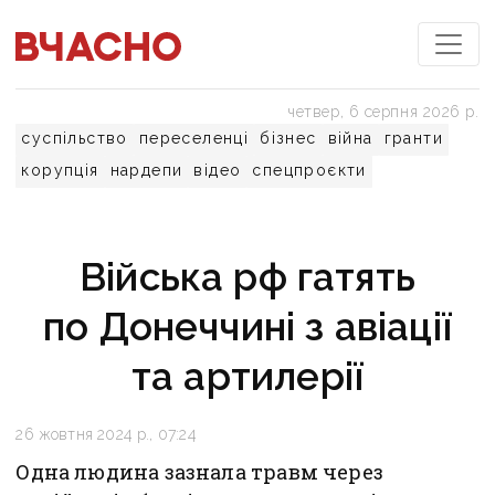
четвер, 6 серпня 2026 р.
суспільство
переселенці
бізнес
війна
гранти
корупція
нардепи
відео
спецпроєкти
Війська рф гатять
по Донеччині з авіації
та артилерії
26 жовтня 2024 р., 07:24
Одна людина зазнала травм через