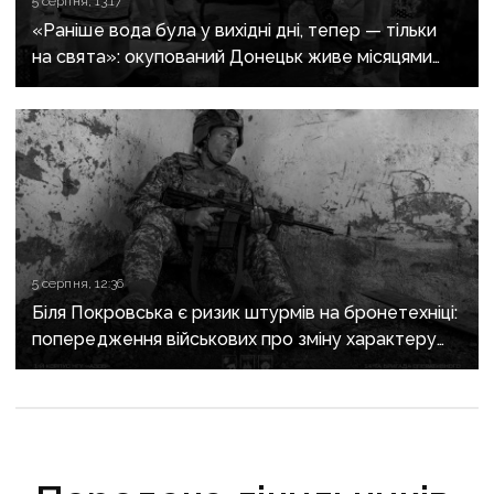
5 серпня, 13:17
«Раніше вода була у вихідні дні, тепер — тільки
на свята»: окупований Донецьк живе місяцями
без води
5 серпня, 12:36
Біля Покровська є ризик штурмів на бронетехніці:
попередження військових про зміну характеру
боїв на напрямку