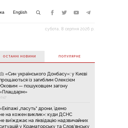
ка
English
субота, 8 серпня 2026 р.
ОСТАННІ НОВИНИ
ПОПУЛЯРНE
«Син українського Донбасу»: у Києві
прощаються із загиблим Олексієм
Юковим — пошуковцем загону
«Плацдарм»
10:47
«Екіпажі „пасуть“ дрони, їдемо
не на кожен виклик»: куди ДСНС
не виїжджає на ліквідацію надзвичайних
ситуацій у Краматорську та Слов’янську