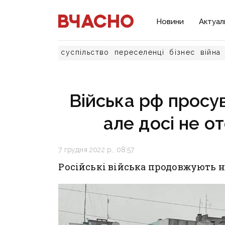
Новини
Актуал
суспільство
переселенці
бізнес
війна
Війська рф просув
але досі не от
7 грудня 2022 р., 08:57
Російські війська продовжують н