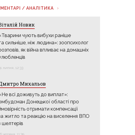
МЕНТАРІ / АНАЛІТИКА
Віталій Новик
«Тварини чують вибухи раніше
та сильніше, ніж людина»: зоопсихолог
розповів, як війна впливає на домашніх
улюбленців
31 липня, 12:33
Дмитро Михальов
«Не всі доживуть до виплат»:
омбудсман Донецької області про
ймовірність отримати компенсації
за житло та реакцію на виселення ВПО
з шелтерів
16 червня, 11:39