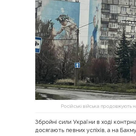
Російські війська продовжують н
Збройні сили України в ході контрн
досягають певних успіхів, а на Бах