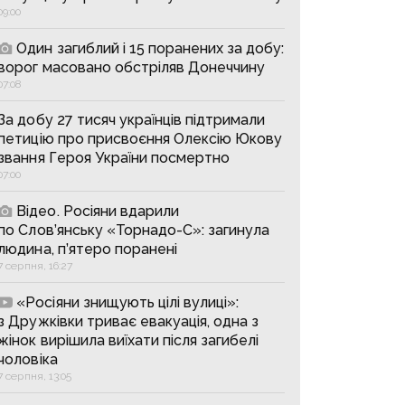
09:00
Один загиблий і 15 поранених за добу:
ворог масовано обстріляв Донеччину
07:08
За добу 27 тисяч українців підтримали
петицію про присвоєння Олексію Юкову
звання Героя України посмертно
07:00
Відео. Росіяни вдарили
по Слов’янську «Торнадо-С»: загинула
людина, п’ятеро поранені
7 серпня, 16:27
«Росіяни знищують цілі вулиці»:
з Дружківки триває евакуація, одна з
жінок вирішила виїхати після загибелі
чоловіка
7 серпня, 13:05