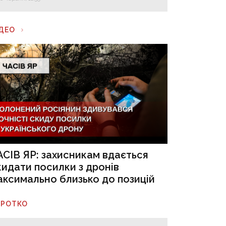
ІДЕО
АСІВ ЯР: захисникам вдається
кидати посилки з дронів
аксимально близько до позицій
ОРОТКО