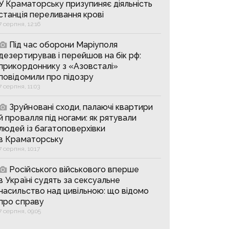
У Краматорську призупиняє діяльність
станція переливання крові
7 серпня, 12:16
Під час оборони Маріуполя
дезертирував і перейшов на бік рф:
прикордоннику з «Азовсталі»
повідомили про підозру
7 серпня, 11:03
Зруйновані сходи, палаючі квартири
й провалля під ногами: як рятували
людей із багатоповерхівки
в Краматорську
7 серпня, 10:17
Російського військового вперше
в Україні судять за сексуальне
насильство над цивільною: що відомо
про справу
7 серпня, 09:05