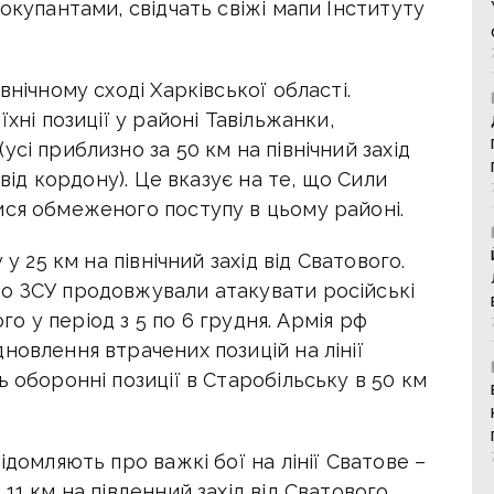
окупантами, свідчать свіжі мапи Інституту
внічному сході Харківської області.
хні позиції у районі Тавільжанки,
сі приблизно за 50 км на північний захід
 від кордону). Це вказує на те, що Сили
ися обмеженого поступу в цьому районі.
у 25 км на північний захід від Сватового.
о ЗСУ продовжували атакувати російські
ого у період з 5 по 6 грудня. Армія рф
новлення втрачених позицій на лінії
 оборонні позиції в Старобільську в 50 км
ідомляють про важкі бої на лінії Сватове –
11 км на південний захід від Сватового,