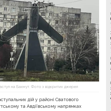
аступ на Бахмут. Фото з відкритих джерел
аступальних дій у районі Сватового
мутському та Авдіївському напрямках