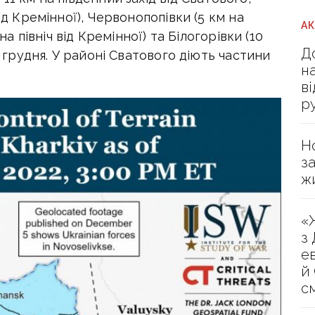
ід Кремінної), Червонопопівки (5 км на
А
на північ від Кремінної) та Білогорівки (10
Д
6 грудня. У районі Сватового діють частини
н
в
р
Н
з
ж
«
з
е
й
с