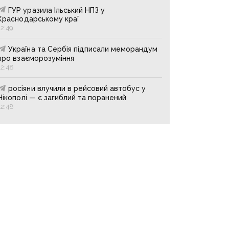
ГУР уразила Ільський НПЗ у
Краснодарському краї
12:49
Україна та Сербія підписали меморандум
про взаєморозуміння
12:48
росіяни влучили в рейсовий автобус у
Нікополі — є загиблий та поранений
12:48