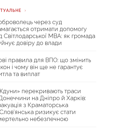
КТУАЛЬНЕ
оброволець через суд
амагається отримати допомогу
ід Світлодарської МВА: як громада
уйнує довіру до влади
ові правила для ВПО: що змінить
акон і чому він ще не гарантує
итла та виплат
Ждуни» перекривають траси
 Донеччини на Дніпро й Харків:
вакуація з Краматорська
 Слов’янська ризикує стати
мертельно небезпечною