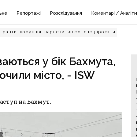
ьне
Репортажі
Розслідування
Коментарі / Аналіти
гранти
корупція
нардепи
відео
спецпроєкти
аються у бік Бахмута,
очили місто, - ISW
аступ на Бахмут.