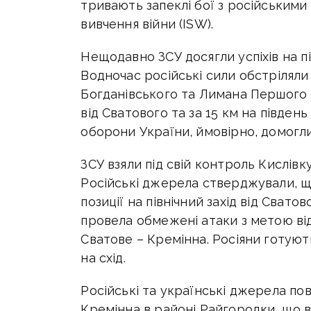
тривають запеклі бої з російськими 
вивчення війни (ISW).
Нещодавно ЗСУ досягли успіхів на пі
Водночас російські сили обстріляли ї
Богданівського та Лимана Першого (у
від Сватового та за 15 км на південь
оборони України, ймовірно, домогл
ЗСУ взяли під свій контроль Кислівку 
Російські джерела стверджували, щ
позиції на північний захід від Сватов
провела обмежені атаки з метою від
Сватове – Кремінна. Росіяни готують
на схід.
Російські та українські джерела пов
Кремінна в районі Райгородки, що в 