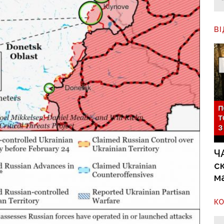
В
Ч
с
м
К