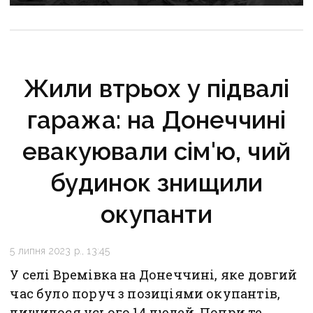
Жили втрьох у підвалі
гаража: на Донеччині
евакуювали сім'ю, чий
будинок знищили
окупанти
5 липня 2023 р., 13:45
У селі Времівка на Донеччині, яке довгий
час було поруч з позиціями окупантів,
лишилося усього 14 людей. Попри те,