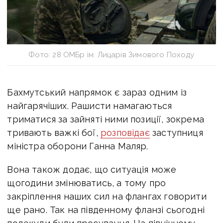
Фото: 28 ОМБр ім. Лицарів Зимового Походу
Бахмутський напрямок є зараз одним із
найгарячіших. Рашисти намагаються
триматися за зайняті ними позиції, зокрема
тривають важкі бої,
розповідає
заступниця
міністра оборони Ганна Маляр.
Вона також додає, що ситуація може
щогодини змінюватись, а тому про
закріплення наших сил на флангах говорити
ще рано. Так на південному фланзі сьогодні