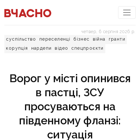
четвер, 6 серпня 2026 р.
суспільство
переселенці
бізнес
війна
гранти
корупція
нардепи
відео
спецпроєкти
Ворог у місті опинився
в пастці, ЗСУ
просуваються на
південному фланзі:
ситуація