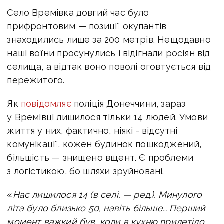
Село Времівка довгий час було
прифронтовим — позиції окупантів
знаходились лише за 200 метрів. Нещодавно
наші воїни просунулись і відігнали росіян від
селища, а відтак воно поволі оговтується від
пережитого.
Як
повідомляє
поліція Донеччини, зараз
у Времівці лишилося тільки 14 людей. Умови
життя у них, фактично, ніякі - відсутні
комунікації, кожен будинок пошкоджений,
більшість — знищено вщент. Є проблеми
з логістикою, бо шляхи зруйновані.
«
Нас лишилося 14 (в селі, — ред.). Минулого
літа було близько 50, навіть більше… Перший
момент важкий був, коли в кухню прилетіло,