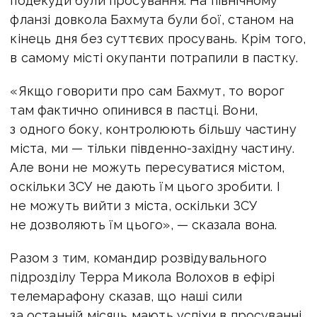
подекуди були просування. На північному
фланзі довкола Бахмута були бої, станом на
кінець дня без суттєвих просувань. Крім того,
в самому місті окупанти потрапили в пастку.
«Якщо говорити про сам Бахмут, то ворог
там фактично опинився в пастці. Вони,
з одного боку, контролюють більшу частину
міста, ми — тільки південно-західну частину.
Але вони не можуть пересуватися містом,
оскільки ЗСУ не дають їм цього зробити. І
не можуть вийти з міста, оскільки ЗСУ
не дозволяють їм цього», — сказала вона.
Разом з тим, командир розвідувального
підрозділу Терра Микола Волохов в ефірі
телемарафону сказав, що наші сили
за останній місяць мають успіхи в просуванні.