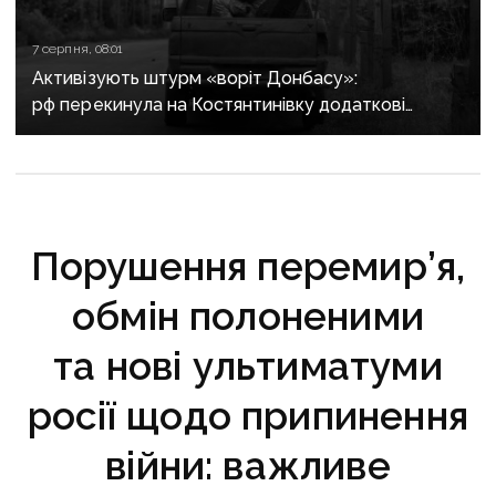
7 серпня, 08:01
Активізують штурм «воріт Донбасу»:
рф перекинула на Костянтинівку додаткові
підрозділи й поновила атаки тритонними
авіабомбами
Порушення перемир’я,
обмін полоненими
та нові ультиматуми
росії щодо припинення
війни: важливе