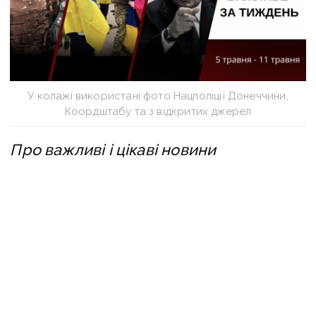
У колажі використані фото Нацполіції Донеччини,
Коордштабу та з відкритих джерел
Про важливі і цікаві новини
за тиждень, з 5 по 11 травня, які
ви могли пропустити — в дайджесті
«Вчасно».
Підписуйтеся і на наш
Telegram-канал
— так
зручніше оперативно отримувати важливу і
цікаву інформацію.