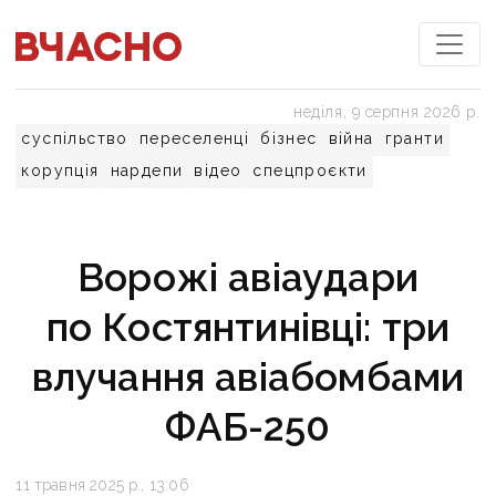
неділя, 9 серпня 2026 р.
суспільство
переселенці
бізнес
війна
гранти
корупція
нардепи
відео
спецпроєкти
Ворожі авіаудари
по Костянтинівці: три
влучання авіабомбами
ФАБ-250
11 травня 2025 р., 13:06