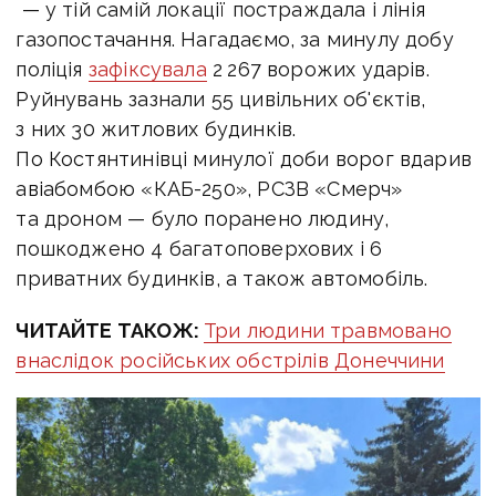
— у тій самій локації постраждала і лінія
газопостачання. Нагадаємо, з
а минулу добу
поліція
зафіксувала
2 267 ворожих ударів.
Руйнувань зазнали 55 цивільних об'єктів,
з них 30 житлових будинків.
По Костянтинівці минулої доби ворог вдарив
авіабомбою «КАБ-250», РСЗВ «Смерч»
та дроном — було поранено людину,
пошкоджено 4 багатоповерхових і 6
приватних будинків, а також автомобіль.
ЧИТАЙТЕ ТАКОЖ:
Три людини травмовано
внаслідок російських обстрілів Донеччини