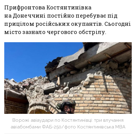
Прифронтова Костянтинівка
на Донеччині постійно перебуває під
прицілом російських окупантів. Сьогодні
місто зазнало чергового обстрілу.
Ворожі авіаудари по Костянтинівці: три влучання
авіабомбами ФАБ-250/фото Костянтинівська МВА