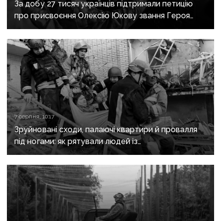
За добу 27 тисяч українців підтримали петицію
про присвоєння Олексію Юкову звання Героя
України посмертно
7 серпня, 10:17
Зруйновані сходи, палаючі квартири й провалля
під ногами: як рятували людей із
багатоповерхівки в Краматорську