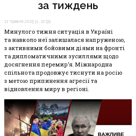
за тиждень
11 травня 2025 р., 12:59
Минулого тижня ситуація в Україні
та навколо неї залишалася напруженою,
з активними бойовими діями на фронті
та дипломатичними зусиллями щодо
досягнення перемир’я. Міжнародна
спільнота продовжує тиснути на росію
з метою припинення агресії та
відновлення миру в регіоні.