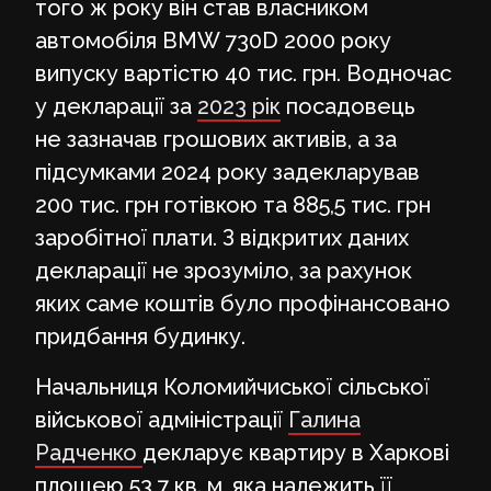
того ж року він став власником
автомобіля BMW 730D 2000 року
випуску вартістю 40 тис. грн. Водночас
у декларації за
2023 рік
посадовець
не зазначав грошових активів, а за
підсумками 2024 року задекларував
200 тис. грн готівкою та 885,5 тис. грн
заробітної плати. З відкритих даних
декларації не зрозуміло, за рахунок
яких саме коштів було профінансовано
придбання будинку.
Начальниця Коломийчиської сільської
військової адміністрації
Галина
Радченко
декларує квартиру в Харкові
площею 53,7 кв. м, яка належить її