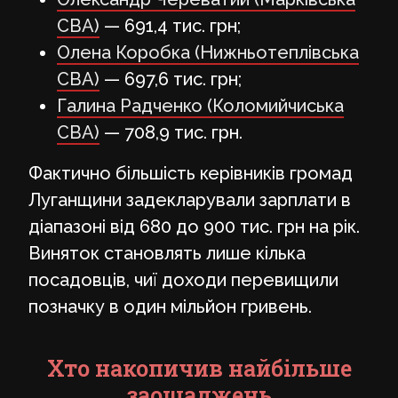
СВА)
— 691,4 тис. грн;
Олена Коробка (Нижньотеплівська
СВА)
— 697,6 тис. грн;
Галина Радченко (Коломийчиська
СВА)
— 708,9 тис. грн.
Фактично більшість керівників громад
Луганщини задекларували зарплати в
діапазоні від 680 до 900 тис. грн на рік.
Виняток становлять лише кілька
посадовців, чиї доходи перевищили
позначку в один мільйон гривень.
Хто накопичив найбільше
заощаджень