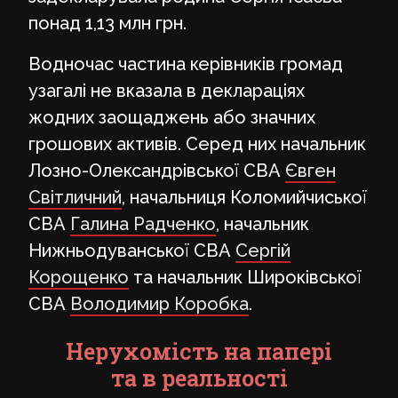
понад 1,13 млн грн.
Водночас частина керівників громад
узагалі не вказала в деклараціях
жодних заощаджень або значних
грошових активів. Серед них начальник
Лозно-Олександрівської СВА
Євген
Світличний
, начальниця Коломийчиської
СВА
Галина Радченко
, начальник
Нижньодуванської СВА
Сергій
Корощенко
та начальник Широківської
СВА
Володимир Коробка
.
Нерухомість на папері
та в реальності