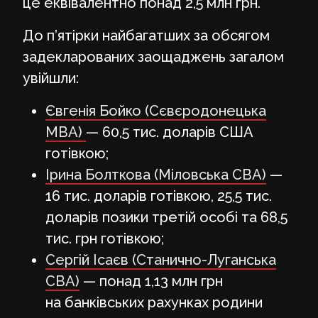
це еквівалентно понад 2,5 млн грн.
До п’ятірки найбагатших за обсягом
задекларованих заощаджень загалом
увійшли:
Євгенія Бойко (Сєвєродонецька
МВА)
— 60,5 тис. доларів США
готівкою;
Ірина Болткова (Міловська СВА)
—
16 тис. доларів готівкою, 25,5 тис.
доларів позики третій особі та 68,5
тис. грн готівкою;
Сергій Ісаєв (Станично-Луганська
СВА)
— понад 1,13 млн грн
на банківських рахунках родини