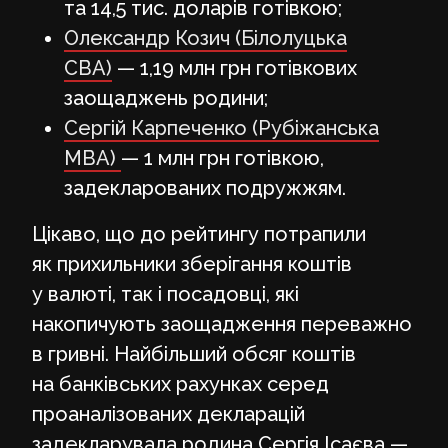
та 14,5 тис. доларів готівкою;
Олександр Козич (Білолуцька
СВА)
— 1,19 млн грн готівкових
заощаджень родини;
Сергій Карпеченко (Рубіжанська
МВА)
— 1 млн грн готівкою,
задекларованих подружжям.
Цікаво, що до рейтингу потрапили
як прихильники зберігання коштів
у валюті, так і посадовці, які
накопичують заощадження переважно
в гривні. Найбільший обсяг коштів
на банківських рахунках серед
проаналізованих декларацій
задекларувала родина Сергія Ісаєва —