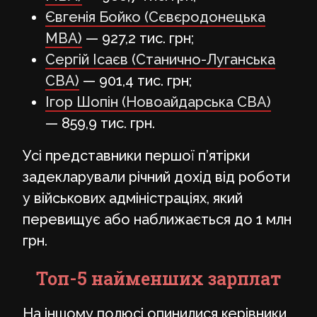
Євгенія Бойко (Сєвєродонецька
МВА)
— 927,2 тис. грн;
Сергій Ісаєв (Станично-Луганська
СВА)
— 901,4 тис. грн;
Ігор Шопін (Новоайдарська СВА)
— 859,9 тис. грн.
Усі представники першої п’ятірки
задекларували річний дохід від роботи
у військових адміністраціях, який
перевищує або наближається до 1 млн
грн.
Топ-5 найменших зарплат
На іншому полюсі опинилися керівники