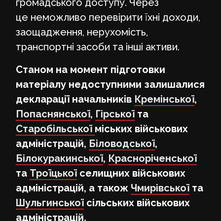
громадського доступу. Через
це неможливо перевірити їхні доходи,
заощадження, нерухомість,
транспортні засоби та інші активи.
Станом на момент підготовки
матеріалу недоступними залишалися
декларації начальників
Кремінської
,
Попаснянської
,
Гірської
та
Старобільської
міських військових
адміністрацій,
Біловодської
,
Білокуракинської
,
Красноріченської
та
Троїцької
селищних військових
адміністрацій, а також
Чмирівської
та
Шульгинської
сільських військових
адміністрацій.