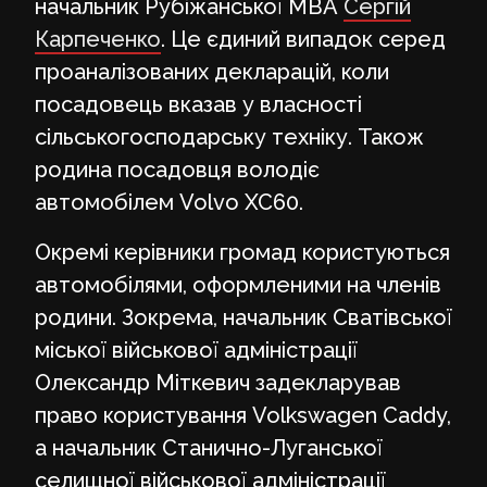
начальник Рубіжанської МВА
Сергій
Карпеченко
. Це єдиний випадок серед
проаналізованих декларацій, коли
посадовець вказав у власності
сільськогосподарську техніку. Також
родина посадовця володіє
автомобілем Volvo XC60.
Окремі керівники громад користуються
автомобілями, оформленими на членів
родини. Зокрема, начальник Сватівської
міської військової адміністрації
Олександр Міткевич задекларував
право користування Volkswagen Caddy,
а начальник Станично-Луганської
селищної військової адміністрації