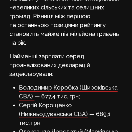
невеликих сільських та селищних
громад. Різниця між першою
та останньою позиціями рейтингу
становить майже пів мільйона гривень
на рік.
Найменші зарплати серед
проаналізованих декларацій
задекларували:
Володимир Коробка (Широківська
СВА)
— 677,4 тис. грн;
Сергій Корощенко
(Нижньодуванська СВА)
— 689,1
тис. грн;
Олександр Череватий (Марківська