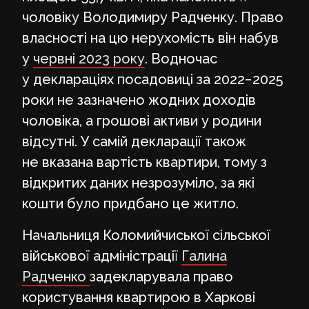
чоловіку Володимиру Радченку. Право
власності на цю нерухомість він набув
у
червні 2023 року
. Водночас
у деклараціях посадовиці за 2022−2025
роки не зазначено жодних доходів
чоловіка, а грошові активи у родини
відсутні. У самій декларації також
не вказана вартість квартири, тому з
відкритих даних незрозуміло, за які
кошти було придбано це житло.
Начальниця Коломийчиської сільської
військової адміністрації
Галина
Радченко
задекларувала право
користування квартирою в Харкові