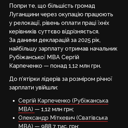
Попри те, що більшість громад
Луганщини через окупацію працюють
у релокації, рівень оплати праці їхніх
керівників суттєво відрізняється.
За даними декларацій за 2025 рік,
найбільшу зарплату отримав начальник
Рубіжанської МВА Сергій
Карпеченко — понад 1,12 млн грн.
До п’ятірки лідерів за розміром річної
зарплати увійшли:
Сергій Карпеченко (Рубіжанська
МВА)
— 1,12 млн грн;
Олександр Міткевич (Сватівська
МВА)
— 988,7 тис. грн;