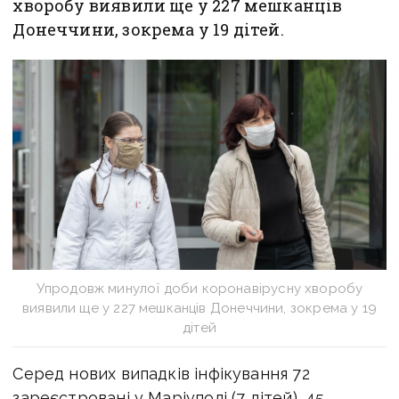
хворобу виявили ще у 227 мешканців
Донеччини, зокрема у 19 дітей.
Упродовж минулої доби коронавірусну хворобу
виявили ще у 227 мешканців Донеччини, зокрема у 19
дітей
Серед нових випадків інфікування 72
зареєстровані у Маріуполі (7 дітей), 45