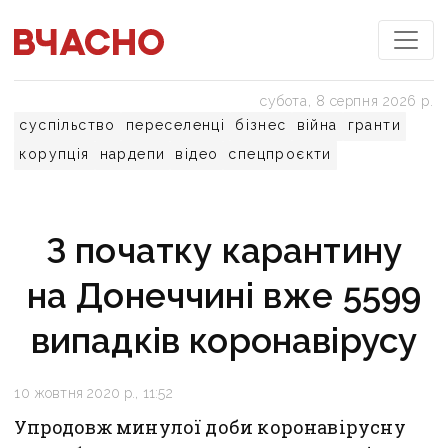
субота, 8 серпня 2026 р.
суспільство
переселенці
бізнес
війна
гранти
корупція
нардепи
відео
спецпроєкти
З початку карантину
на Донеччині вже 5599
випадків коронавірусу
10 жовтня 2020 р., 11:52
Упродовж минулої доби коронавірусну