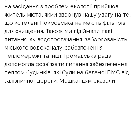
на засідання з проблем екології прийшов
житель міста, який звернув нашу увагу на те,
що котельні Покровська не мають фільтрів
для очищення. Також ми підіймали такі
питання, як водопостачання, заборгованість
міського водоканалу, забезпечення
тепломережі та інші. Громадська рада
допомогла розв'язати питання забезпечення
теплом будинків, які були на балансі ПМС від
залізничної дороги. Мешканцям сказали
встановлювати індивідуальне газове
опалення, але не всі могли це собі дозволити.
Ми домоглися взаємозаліку і людей
не відрізали від тепла. Також вдалося
закласти у місцевий бюджет будівництво
окремої котельні для цих будинків, але поки