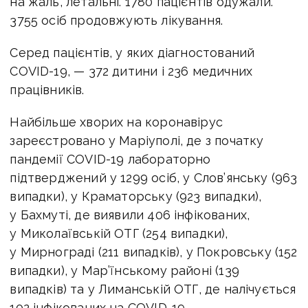
на жаль, летальні. 1780 пацієнтів одужали.
3755 осіб продовжують лікування.
Серед пацієнтів, у яких діагностований
COVID-19, — 372 дитини і 236 медичних
працівників.
Найбільше хворих на коронавірус
зареєстровано у Маріуполі, де з початку
пандемії COVID-19 лабораторно
підтверджений у 1299 осіб, у Слов’янську (963
випадки), у Краматорську (923 випадки),
у Бахмуті, де виявили 406 інфікованих,
у Миколаївській ОТГ (254 випадки),
у Мирнограді (211 випадків), у Покровську (152
випадки), у Мар’їнському районі (139
випадків) та у Лиманській ОТГ, де налічується
102 інфікованих на COVID-19.