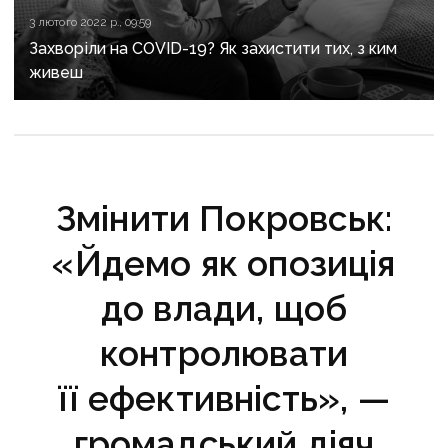
3 лютого 2022 р., 09:59
Захворіли на COVID-19? Як захистити тих, з ким
живеш
Змінити Покровськ:
«Йдемо як опозиція
до влади, щоб
контролювати
її ефективність», —
громадський діяч