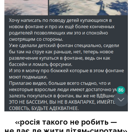
«росія такого не робить —
не дає де жити дітям-сиротам»