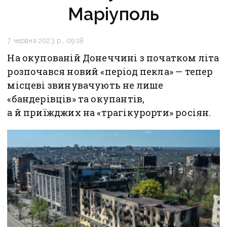
Маріуполь
7 червня 2023 р., 09:18
На окупованій Донеччині з початком літа
розпочався новий «період пекла» — тепер
місцеві звинувачують не лише
«бандерівців» та окупантів,
а й приїжджих на «трагікурорти» росіян.