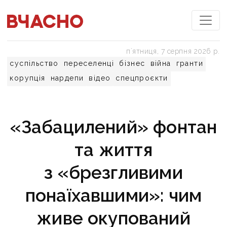
пʼятниця, 7 серпня 2026 р.
суспільство
переселенці
бізнес
війна
гранти
корупція
нардепи
відео
спецпроєкти
«Забацилений» фонтан
та життя
з «брезгливими
понаїхавшими»: чим
живе окупований