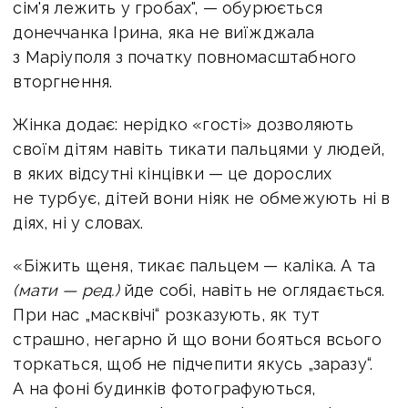
сім'я лежить у гробах", — обурюється
донеччанка Ірина, яка не виїжджала
з Маріуполя з початку повномасштабного
вторгнення.
Жінка додає: нерідко «гості» дозволяють
своїм дітям навіть тикати пальцями у людей,
в яких відсутні кінцівки — це дорослих
не турбує, дітей вони ніяк не обмежують ні в
діях, ні у словах.
«Біжить щеня, тикає пальцем — каліка. А та
(мати — ред.)
йде собі, навіть не оглядається.
При нас „масквічі“ розказують, як тут
страшно, негарно й що вони бояться всього
торкаться, щоб не підчепити якусь „заразу“.
А на фоні будинків фотографуються,