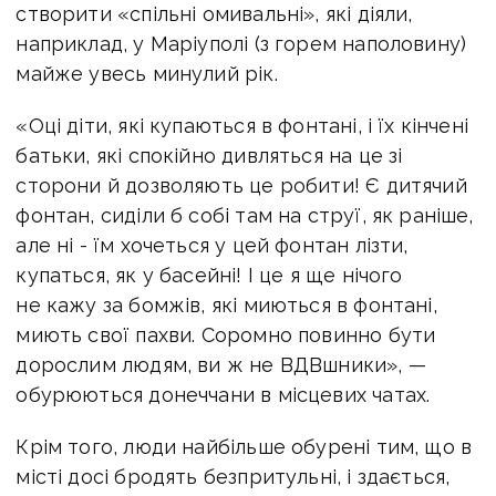
створити «спільні омивальні», які діяли,
наприклад, у Маріуполі (з горем наполовину)
майже увесь минулий рік.
«Оці діти, які купаються в фонтані, і їх кінчені
батьки, які спокійно дивляться на це зі
сторони й дозволяють це робити! Є дитячий
фонтан, сиділи б собі там на струї, як раніше,
але ні - їм хочеться у цей фонтан лізти,
купаться, як у басейні! І це я ще нічого
не кажу за бомжів, які миються в фонтані,
миють свої пахви. Соромно повинно бути
дорослим людям, ви ж не ВДВшники», —
обурюються донеччани в місцевих чатах.
Крім того, люди найбільше обурені тим, що в
місті досі бродять безпритульні, і здається,