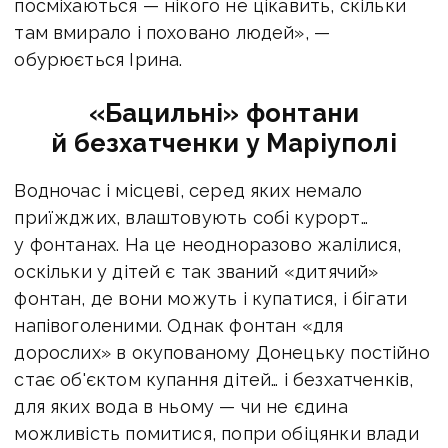
посміхаються — нікого не цікавить, скільки
там вмирало і поховано людей», —
обурюється Ірина.
«Бацильні» фонтани
й безхатченки у Маріуполі
Водночас і місцеві, серед яких немало
приїжджих, влаштовують собі курорт…
у фонтанах. На це неодноразово жалілися,
оскільки у дітей є так званий «дитячий»
фонтан, де вони можуть і купатися, і бігати
напівоголеними. Однак фонтан «для
дорослих» в окупованому Донецьку постійно
стає об'єктом купання дітей… і безхатченків,
для яких вода в ньому — чи не єдина
можливість помитися, попри обіцянки влади