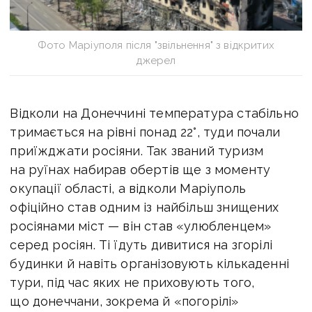
Фото Маріуполя після "звільнення" з відкритих
джерел
Відколи на Донеччині температура стабільно
тримається на рівні понад 22°, туди почали
приїжджати росіяни. Так званий туризм
на руїнах набирав обертів ще з моменту
окупації області, а відколи Маріуполь
офіційно став одним із найбільш знищених
росіянами міст — він став «улюбленцем»
серед росіян. Ті їдуть дивитися на згорілі
будинки й навіть організовують кількаденні
тури, під час яких не приховують того,
що донеччани, зокрема й «погорілі»