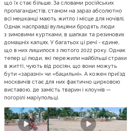
що їх стає більше. За словами російських
пропагандистів, станом на зараз абсолютно
всі мешканці мають житло і місце для ночівлі.
Однак насправді вулицями бродять люди
з зимовими куртками, в шапках та резинових
домашніх капцях. У багатьох ці речі - єдине,
що в них лишилося з лютого 2022 року. Однак
тепер ці люди, які пережили найбільші страхи
в житті, чують від росіян, що вони можуть
бути «заразні» чи «бацильні». А кожен приїзд
москвичів стає для них фактично цирковою
виставою, де замість тварин і клоунів —
погорілі маріупольці.