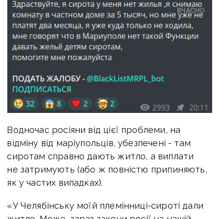
Водночас росіяни від цієї проблеми, на
відміну від маріупольців, убезпечені - там
сиротам справно дають житло, а виплати
не затримують (або ж повністю припиняють,
як у частих випадках).
«У Челябінську моїй племінниці-сироті дали
житло. Може, зараз закони росії на нашій