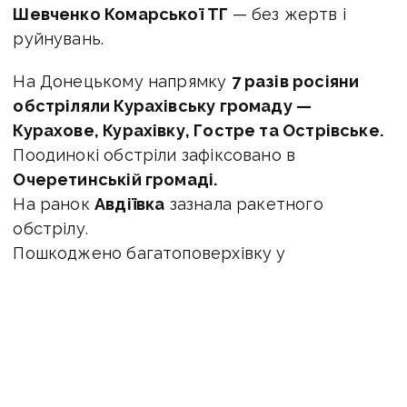
Шевченко Комарської ТГ
— без жертв і
руйнувань.
На Донецькому напрямку
7 разів росіяни
обстріляли Курахівську громаду —
Курахове, Курахівку, Гостре та Острівське.
Поодинокі обстріли зафіксовано в
Очеретинській громаді.
На ранок
Авдіївка
зазнала ракетного
обстрілу.
Пошкоджено багатоповерхівку у
Часовоярській громаді та приватний
будинок у Никифорівці Соледарської
громади.