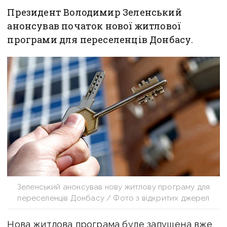
Президент Володимир Зеленський
анонсував початок нової житлової
програми для переселенців Донбасу.
Зеленський анонсував нову житлову програму для
переселенців Донбасу / Фото з відкритих джерел
Нова житлова програма буде запущена вже