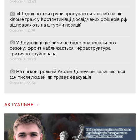
6 серпня, 12:43
«Щодня по три групи просуваються вглиб на пів
кілометра»: у Костянтинівці досвідчених офіцерів рф
відправляють на штурми позицій
6 серпня, 11:35
У Дружківці цієї зими не буде опалювального
сезону: фронт наближається, інфраструктура
критично зруйнована
6 серпня, 10:20
На підконтрольній Україні Донеччині залишаються
115 тисяч людей: як триває евакуація
6 серпня, 09:54
АКТУАЛЬНЕ