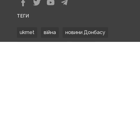
ТЕГИ
ukrnet
війна
новини Донбасу
Донецька область
Донбас
Донетчина
ЗСУ
Донбасс
російські окупанти
новости Донбасса
Покровськ
Маріуполь
ООС
обстріли
боевики