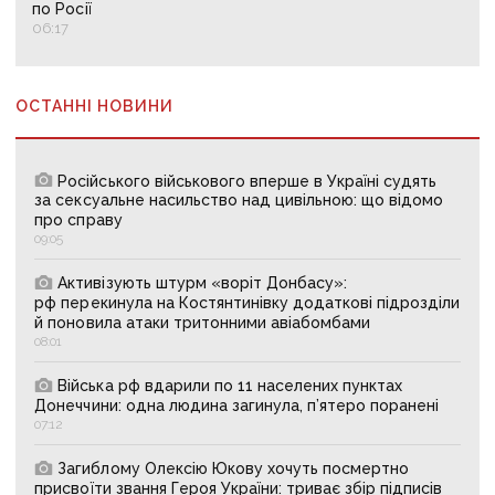
по Росії
06:17
ОСТАННІ НОВИНИ
Російського військового вперше в Україні судять
за сексуальне насильство над цивільною: що відомо
про справу
09:05
Активізують штурм «воріт Донбасу»:
рф перекинула на Костянтинівку додаткові підрозділи
й поновила атаки тритонними авіабомбами
08:01
Війська рф вдарили по 11 населених пунктах
Донеччини: одна людина загинула, п’ятеро поранені
07:12
Загиблому Олексію Юкову хочуть посмертно
присвоїти звання Героя України: триває збір підписів