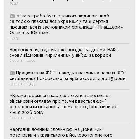
06:48
«Якою треба бути великою людиною, щоб
за тобою плакала вся Україна»: 7 та 8 серпня
прощаються із засновником організації «Плацдарм»
Олексієм Юковим
05:23
Відрядження, відпочинок і поїздка за дітьми: ВАКС
знову відмовив Кириленкам у виїзді за кордон
6 серпня, 14:00
Працював на ФСБ і наводив вогонь на позиції ЗСУ:
священника Покровської єпархії засудили до 15 років
6 серпня, 13:53
«Краматорськ спіткає доля окупованих міст»:
військовий оглядач про те, чи вдасться армії
рф захопити останню агломерацію Донеччини до
кінця 2026 року
6 серпня, 13:20
Черговий воєнний злочин рф: на Донеччині
розстріляли українського військовополоненого