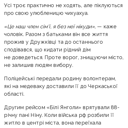
Усі троє практично не ходять, але піклуються
про свою улюбленицю чихуахуа.
«Це наш член сім'ї, я без неї нікуди»,
— каже
чоловік. Разом з батьками він все життя
прожив у Дружківці та до останнього
сподівався, що кидати рідний дім
не доведеться. Проте ворог, знищуючи місто,
не залишив людям вибору.
Поліцейські передали родину волонтерам,
які на медеваку доставили її до Черкаської
області.
Другим рейсом «Білі Янголи» врятували 88-
річну пані Ніну. Коли війська рф розбили її
житло в центрі міста, вона переїхала