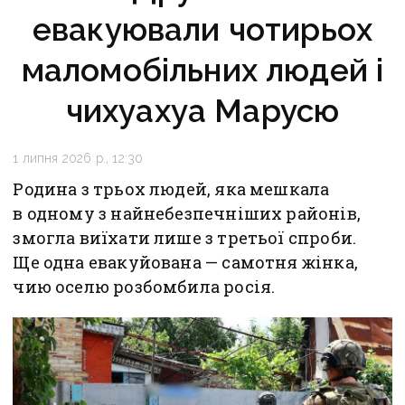
евакуювали чотирьох
маломобільних людей і
чихуахуа Марусю
1 липня 2026 р., 12:30
Родина з трьох людей, яка мешкала
в одному з найнебезпечніших районів,
змогла виїхати лише з третьої спроби.
Ще одна евакуйована — самотня жінка,
чию оселю розбомбила росія.