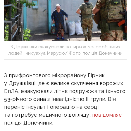
З Дружківки евакуювали чотирьох маломобільних
людей і чихуахуа Марусю/ Фото: поліція Донеччини
З прифронтового мікрорайону Гірник
у Дружківці
, де є велике скупчення ворожих
БпЛА, евакуювали літнє подружжя та їхнього
53-річного сина з інвалідністю
II
групи. Він
переніс інсульт і операцію на серці
та потребує медичного догляду,
повідомляє
поліція Донеччини.