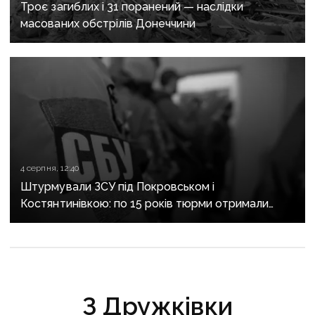
Троє загиблих і 31 поранений — наслідки
масованих обстрілів Донеччини
4 серпня, 12:40
Штурмували ЗСУ під Покровськом і
Костянтинівкою: по 15 років тюрми отримали
десятеро бойовиків, які воювали на боці рф
З Дружківки