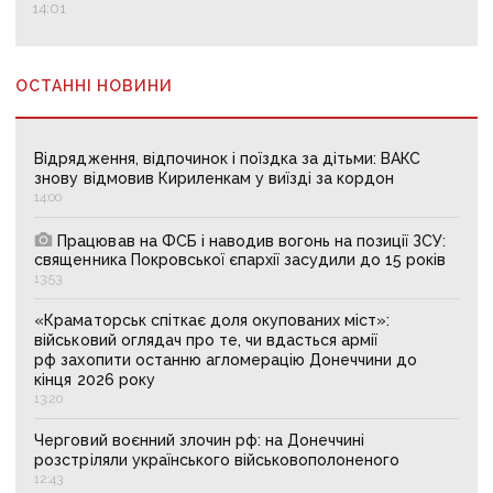
14:01
ОСТАННІ НОВИНИ
Відрядження, відпочинок і поїздка за дітьми: ВАКС
знову відмовив Кириленкам у виїзді за кордон
14:00
Працював на ФСБ і наводив вогонь на позиції ЗСУ:
священника Покровської єпархії засудили до 15 років
13:53
«Краматорськ спіткає доля окупованих міст»:
військовий оглядач про те, чи вдасться армії
рф захопити останню агломерацію Донеччини до
кінця 2026 року
13:20
Черговий воєнний злочин рф: на Донеччині
розстріляли українського військовополоненого
12:43