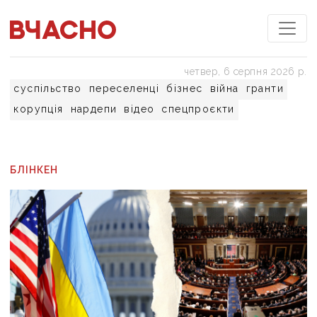
четвер, 6 серпня 2026 р.
суспільство
переселенці
бізнес
війна
гранти
корупція
нардепи
відео
спецпроєкти
БЛІНКЕН