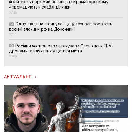
коригують ворожий вогонь, на Краматорському
«промацують» слабкі ділянки
07:45
Одна людина загинула, ще 9 зазнали поранень:
воєнні злочини рф на Донеччині
07:16
Росіяни чотири рази атакували Слов’янськ FPV-
дронами: є влучання у центрі міста
06:09
АКТУАЛЬНЕ