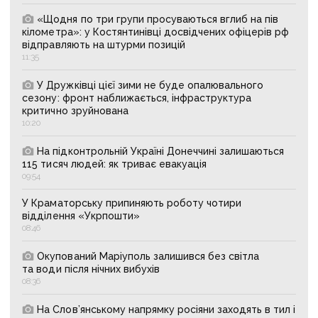
«Щодня по три групи просуваються вглиб на пів
кілометра»: у Костянтинівці досвідчених офіцерів рф
відправляють на штурми позицій
11:35
У Дружківці цієї зими не буде опалювального
сезону: фронт наближається, інфраструктура
критично зруйнована
10:20
На підконтрольній Україні Донеччині залишаються
115 тисяч людей: як триває евакуація
09:54
У Краматорську припиняють роботу чотири
відділення «Укрпошти»
08:46
Окупований Маріуполь залишився без світла
та води після нічних вибухів
08:36
На Слов’янському напрямку росіяни заходять в тил і