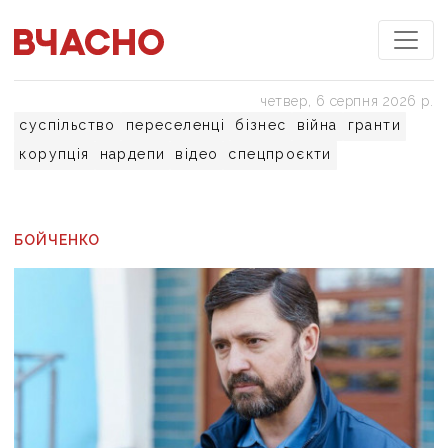
четвер, 6 серпня 2026 р.
суспільство
переселенці
бізнес
війна
гранти
корупція
нардепи
відео
спецпроєкти
БОЙЧЕНКО