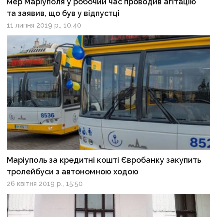
мер Маріуполя у робочий час проводив агітацію
та заявив, що був у відпустці
11 липня 2019 р., 10:40
Маріуполь за кредитні кошті Євробанку закупить
тролейбуси з автономною ходою
26 квітня 2019 р., 15:50